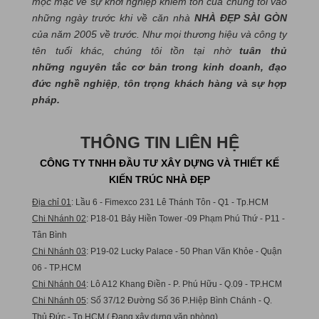
mộc mạc về sự khởi nghiệp khiêm tốn của chúng tôi vào
những ngày trước khi về căn nhà
NHÀ ĐẸP SÀI GÒN
của năm 2005 về trước. Như mọi thương hiệu và công ty
tên tuổi khác, chúng tôi tồn tại nhờ
tuân thủ
những nguyên tắc cơ bản trong kinh doanh, đạo
đức nghề nghiệp
,
tôn trọng khách hàng và sự hợp
pháp.
THÔNG TIN LIÊN HỆ
CÔNG TY TNHH ĐẦU TƯ XÂY DỰNG VÀ THIẾT KẾ
KIẾN TRÚC NHÀ ĐẸP
Địa chỉ 01
: Lầu 6 - Fimexco 231 Lê Thánh Tôn - Q1 - Tp.HCM
Chi Nhánh 02
: P18-01 Bảy Hiền Tower -09 Phạm Phú Thứ - P11 -
Tân Bình
Chi Nhánh 03
: P19-02 Lucky Palace - 50 Phan Văn Khỏe - Quận
06 - TP.HCM
Chi Nhánh 04
: Lô A12 Khang Điền - P. Phú Hữu - Q.09 - TP.HCM
Chi Nhánh 05
: Số 37/12 Đường Số 36 P.Hiệp Bình Chánh - Q.
Thủ Đức - Tp.HCM ( Đang xây dựng văn phòng)