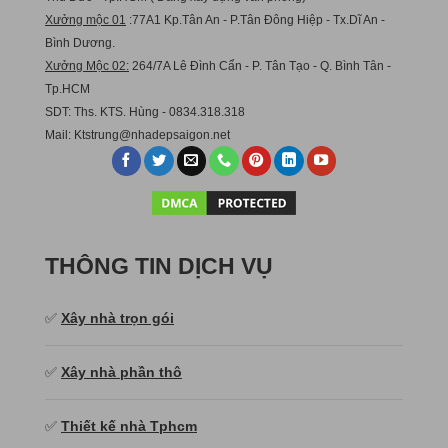
Xưởng mộc 01
:77A1 Kp.Tân An - P.Tân Đông Hiệp - Tx.Dĩ An -
Bình Dương.
Xưởng Mộc 02:
264/7A Lê Đình Cẩn - P. Tân Tạo - Q. Bình Tân -
Tp.HCM
SDT: Ths. KTS. Hùng - 0834.318.318
Mail:
Ktstru
ng@nhadepsaigon.net
THÔNG TIN DỊCH VỤ
✅
Xây nhà trọn gói
✅
Xây nhà phần thô
✅
Thiết kế nhà Tphcm