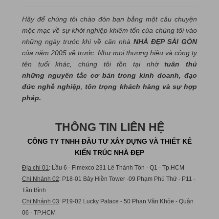
Hãy để chúng tôi chào đón bạn bằng một câu chuyện
mộc mạc về sự khởi nghiệp khiêm tốn của chúng tôi vào
những ngày trước khi về căn nhà
NHÀ ĐẸP SÀI GÒN
của năm 2005 về trước. Như mọi thương hiệu và công ty
tên tuổi khác, chúng tôi tồn tại nhờ
tuân thủ
những nguyên tắc cơ bản trong kinh doanh, đạo
đức nghề nghiệp
,
tôn trọng khách hàng và sự hợp
pháp.
THÔNG TIN LIÊN HỆ
CÔNG TY TNHH ĐẦU TƯ XÂY DỰNG VÀ THIẾT KẾ
KIẾN TRÚC NHÀ ĐẸP
Địa chỉ 01
: Lầu 6 - Fimexco 231 Lê Thánh Tôn - Q1 - Tp.HCM
Chi Nhánh 02
: P18-01 Bảy Hiền Tower -09 Phạm Phú Thứ - P11 -
Tân Bình
Chi Nhánh 03
: P19-02 Lucky Palace - 50 Phan Văn Khỏe - Quận
06 - TP.HCM