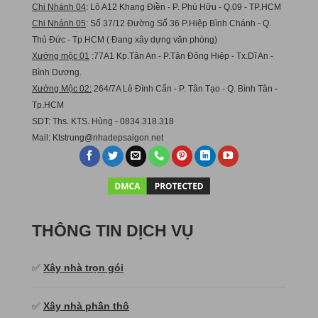
Chi Nhánh 04
: Lô A12 Khang Điền - P. Phú Hữu - Q.09 - TP.HCM
Chi Nhánh 05
: Số 37/12 Đường Số 36 P.Hiệp Bình Chánh - Q.
Thủ Đức - Tp.HCM ( Đang xây dựng văn phòng)
Xưởng mộc 01
:77A1 Kp.Tân An - P.Tân Đông Hiệp - Tx.Dĩ An -
Bình Dương.
Xưởng Mộc 02:
264/7A Lê Đình Cẩn - P. Tân Tạo - Q. Bình Tân -
Tp.HCM
SDT: Ths. KTS. Hùng - 0834.318.318
Mail:
Ktstru
ng@nhadepsaigon.net
THÔNG TIN DỊCH VỤ
✅
Xây nhà trọn gói
✅
Xây nhà phần thô