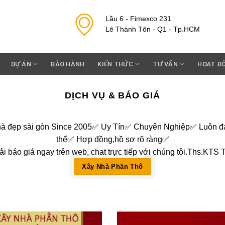
Lầu 6 - Fimexco 231
Lê Thánh Tôn - Q1 - Tp.HCM
DỰ ÁN
BẢO HÀNH
KIẾN THỨC
TƯ VẤN
HOẠT Đ
DỊCH VỤ & BÁO GIÁ
̀n. Nhà đẹp sài gòn Since 2005✅ Uy Tín✅ Chuyên Nghiệp✅ Luôn đáp
thể✅ Hợp đồng,hồ sơ rõ ràng✅
i báo giá ngay trên web, chat trực tiếp với chúng tôi.
Ths.KTS T
Xây Nhà Phần Thô