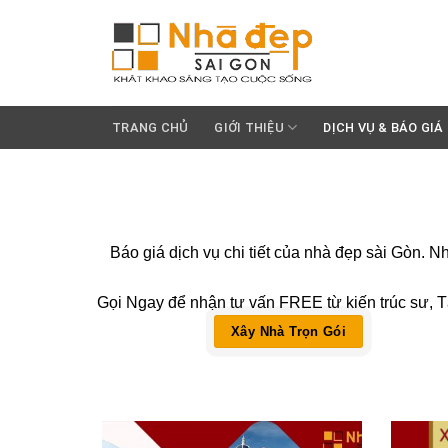
Skip
to
content
TRANG CHỦ
GIỚI THIỆU
DỊCH VỤ & BÁO GIÁ
Báo giá dịch vụ chi tiết của nhà đẹp sài Go
Gọi Ngay để nhận tư vấn FREE từ kiến trúc sư, Tả
Xây Nhà Trọn Gói