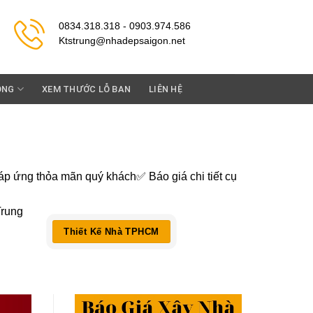
0834.318.318 - 0903.974.586
Ktstrung@nhadepsaigon.net
ỘNG
XEM THƯỚC LỖ BAN
LIÊN HỆ
 ứng thỏa mãn quý khách✅ Báo giá chi tiết cụ
rung
Thiết Kế Nhà TPHCM