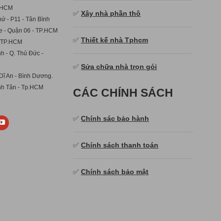
p.HCM
✅
Xây nhà phần thô
ứ - P11 - Tân Bình
e - Quận 06 - TP.HCM
✅
Thiết kế nhà Tphcm
- TP.HCM
h - Q. Thủ Đức -
✅
Sửa chữa nhà trọn gói
Dĩ An - Bình Dương.
ình Tân - Tp.HCM
CÁC CHÍNH SÁCH
✅
Chính sác bảo hành
✅
Chính sách thanh toán
✅
Chính sách bảo mật