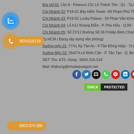
Địa chỉ 01
: Lầu 6 - Fimexco 231 Lê Thánh Tôn - Q1 - T
Chi Nhánh 02
: P18-01 Bảy Hiền Tower -09 Phạm Phú Th
Chi Nhánh 03
: P19-02 Lucky Palace - 50 Phan Văn Khỏ
Chi Nhánh 04
: Lô A12 Khang Điền - P. Phú Hữu - Q.09 
Chi Nhánh 05
: Số 37/12 Đường Số 36 P.Hiệp Bình Chán
Tp.HCM ( Đang xây dựng văn phòng)
0834318318
Xưởng mộc 01
:77A1 Kp.Tân An - P.Tân Đông Hiệp - Tx.
Xưởng Mộc 02:
264/7A Lê Đình Cẩn - P. Tân Tạo - Q. B
SDT: Ths. KTS. Hùng - 0834.318.318
Mail:
Ktstru
ng@nhadepsaigon.net
0903.974.586