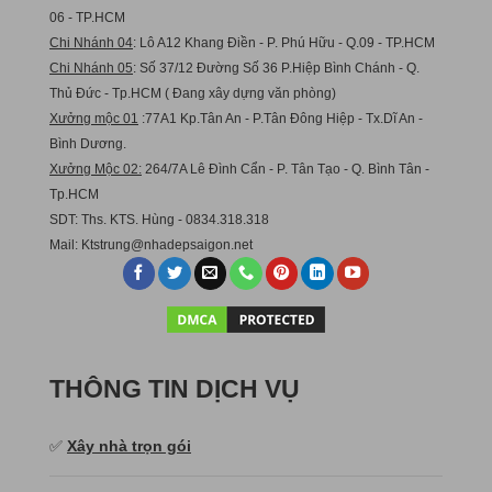
06 - TP.HCM
Chi Nhánh 04
: Lô A12 Khang Điền - P. Phú Hữu - Q.09 - TP.HCM
Chi Nhánh 05
: Số 37/12 Đường Số 36 P.Hiệp Bình Chánh - Q.
Thủ Đức - Tp.HCM ( Đang xây dựng văn phòng)
Xưởng mộc 01
:77A1 Kp.Tân An - P.Tân Đông Hiệp - Tx.Dĩ An -
Bình Dương.
Xưởng Mộc 02:
264/7A Lê Đình Cẩn - P. Tân Tạo - Q. Bình Tân -
Tp.HCM
SDT: Ths. KTS. Hùng - 0834.318.318
Mail:
Ktstru
ng@nhadepsaigon.net
THÔNG TIN DỊCH VỤ
✅
Xây nhà trọn gói