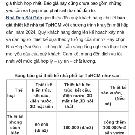
giá thích hợp nhất. Báo giá này cũng chưa bao gồm những
yêu cầu và hạng mục phát sinh từ chủ đầu tư.
Nhà Đẹp Sài Gòn
giới thiệu đến quý khách hàng chi tiết
báo
giá thiết kế nhà tại TpHCM
với chương trình khuyến mãi hấp
dẫn năm 2024. Quý khách hàng đang lên kế hoạch xây nhà
và cần người thiết kế dựa theo ý tưởng của mình? Hãy chọn
Nhà Đẹp Sài Gòn – chúng tôi sẵn sàng lắng nghe và thực hiện
mọi yêu cầu của quý khách. Cam kết mang đến dịch vụ tốt
nhất với mức giá hợp lý – uy tín – chất lượng.
Bảng báo giá thiết kế nhà phố tại TpHCM như sau:
Thiết kế
Thiết kế kiến
Thiết kế
Thể
kiến trúc,
trúc, kết cấu,
sân vườn,
loại
kết cấu,
điện nước, 3D
(Nếu
điện nước,
mặt tiền,3D nội
có)
3D mặt tiền
thất
Thiết kế
phong
cộng thêm
90.000
cách
180.000 (đ/m2)
100.000/m2
(đ/m2)
hiện
sân vườn