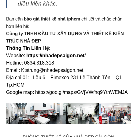
điều kiện khác.
Bạn cần
báo giá thiết kế nhà tphcm
chi tiết và chắc chắn
hơn liên hệ:
Công ty TNHH ĐẦU TƯ XÂY DỰNG VÀ THIẾT KẾ KIẾN
TRÚC NHÀ ĐẸP
Thông Tin Liên Hệ:
Website:
https://nhadepsaigon.net/
Hotline: 0834.318.318
Email: Ktstrung@nhadepsaigon.net
Địa chỉ 01: Lầu 6 – Fimexco 231 Lê Thánh Tôn – Q1 –
Tp.HCM
Google map: https://goo.gl/maps/GVjVWfhq9YthWEMJA