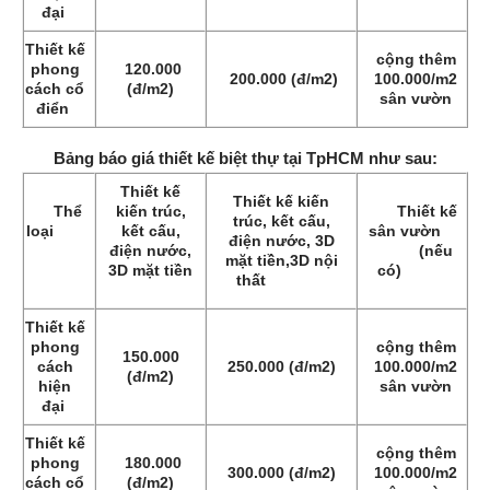
đại
Thiết kế
cộng thêm
phong
120.000
200.000 (đ/m2)
100.000/m2
cách cổ
(đ/m2)
sân vườn
điển
Bảng báo giá thiết kế biệt thự tại TpHCM như sau:
Thiết kế
Thiết kế kiến
Thể
kiến trúc,
Thiết kế
trúc, kết cấu,
loại
kết cấu,
sân vườn
điện nước, 3D
điện nước,
(nếu
mặt tiền,3D nội
3D mặt tiền
có)
thất
Thiết kế
phong
cộng thêm
150.000
cách
250.000 (đ/m2)
100.000/m2
(đ/m2)
hiện
sân vườn
đại
Thiết kế
cộng thêm
phong
180.000
300.000 (đ/m2)
100.000/m2
cách cổ
(đ/m2)