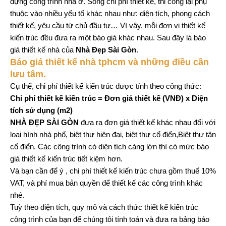
dựng công trình nhà ở. Song chi phí thiết kế, thi công lại phụ
thuộc vào nhiều yếu tố khác nhau như: diện tích, phong cách
thiết kế, yêu cầu từ chủ đầu tư… Vì vậy, mỗi đơn vị thiết kế
kiến trúc đều đưa ra một báo giá khác nhau. Sau đây là báo
giá thiết kế nhà của
Nhà Đẹp Sài Gòn
.
Báo giá thiết kế nhà tphcm và những điều cần
lưu tâm.
Cụ thể, chi phí thiết kế kiến trúc được tính theo công thức:
Chi phí thiết kế kiến trúc = Đơn giá thiết kế (VNĐ) x Diện
tích sử dụng (m2)
NHÀ ĐẸP SÀI GÒN
đưa ra đơn giá thiết kế khác nhau đối với
loại hình nhà phố, biệt thự hiện đại, biệt thự cổ điển,Biệt thự tân
cổ điển. Các công trình có diện tích càng lớn thì có mức báo
giá thiết kế kiến trúc tiết kiệm hơn.
Và bạn cần để ý , chi phí thiết kế kiến trúc chưa gồm thuế 10%
VAT, và phí mua bản quyền để thiết kế các công trình khác
nhé.
Tuỳ theo diện tích, quy mô và cách thức thiết kế kiến trúc
công trình của bạn để chúng tôi tính toán và đưa ra bảng báo