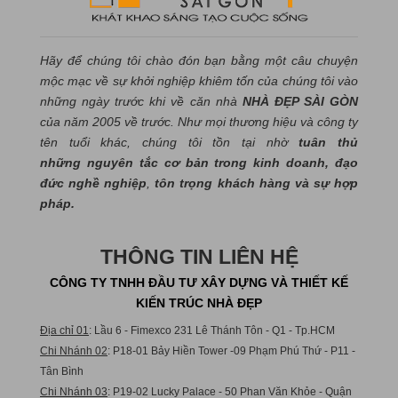
Hãy để chúng tôi chào đón bạn bằng một câu chuyện
mộc mạc về sự khởi nghiệp khiêm tốn của chúng tôi vào
những ngày trước khi về căn nhà
NHÀ ĐẸP SÀI GÒN
của năm 2005 về trước. Như mọi thương hiệu và công ty
tên tuổi khác, chúng tôi tồn tại nhờ
tuân thủ
những nguyên tắc cơ bản trong kinh doanh, đạo
đức nghề nghiệp
,
tôn trọng khách hàng và sự hợp
pháp.
THÔNG TIN LIÊN HỆ
CÔNG TY TNHH ĐẦU TƯ XÂY DỰNG VÀ THIẾT KẾ
KIẾN TRÚC NHÀ ĐẸP
Địa chỉ 01
: Lầu 6 - Fimexco 231 Lê Thánh Tôn - Q1 - Tp.HCM
Chi Nhánh 02
: P18-01 Bảy Hiền Tower -09 Phạm Phú Thứ - P11 -
Tân Bình
Chi Nhánh 03
: P19-02 Lucky Palace - 50 Phan Văn Khỏe - Quận