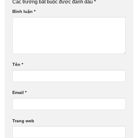
Các trường bắt buộc được đánh dấu
*
Bình luận
*
Tên
*
Email
*
Trang web