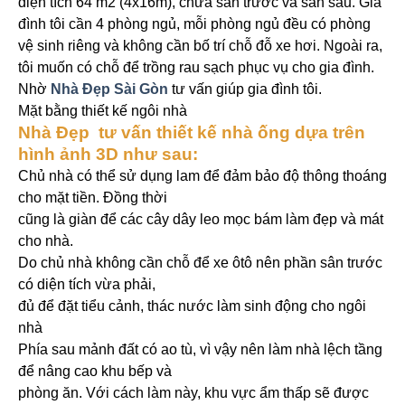
diện tích 64 m2 (4x16m), chừa sân trước và sân sau. Gia
đình tôi cần 4 phòng ngủ, mỗi phòng ngủ đều có phòng
vệ sinh riêng và không cần bố trí chỗ đỗ xe hơi. Ngoài ra,
tôi muốn có chỗ để trồng rau sạch phục vụ cho gia đình.
Nhờ
Nhà Đẹp Sài Gòn
tư vấn giúp gia đình tôi.
Mặt bằng thiết kế ngôi nhà
Nhà Đẹp tư vấn thiết kế nhà ống dựa trên
hình ảnh 3D như sau:
Chủ nhà có thể sử dụng lam để đảm bảo độ thông thoáng
cho mặt tiền. Đồng thời
cũng là giàn để các cây dây leo mọc bám làm đẹp và mát
cho nhà.
Do chủ nhà không cần chỗ để xe ôtô nên phần sân trước
có diện tích vừa phải,
đủ để đặt tiểu cảnh, thác nước làm sinh động cho ngôi
nhà
Phía sau mảnh đất có ao tù, vì vậy nên làm nhà lệch tầng
để nâng cao khu bếp và
phòng ăn. Với cách làm này, khu vực ẩm thấp sẽ được