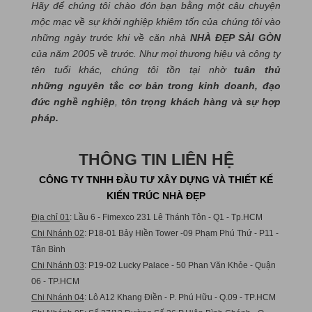
Hãy để chúng tôi chào đón bạn bằng một câu chuyện
mộc mạc về sự khởi nghiệp khiêm tốn của chúng tôi vào
những ngày trước khi về căn nhà
NHÀ ĐẸP SÀI GÒN
của năm 2005 về trước. Như mọi thương hiệu và công ty
tên tuổi khác, chúng tôi tồn tại nhờ
tuân thủ
những nguyên tắc cơ bản trong kinh doanh, đạo
đức nghề nghiệp
,
tôn trọng khách hàng và sự hợp
pháp.
THÔNG TIN LIÊN HỆ
CÔNG TY TNHH ĐẦU TƯ XÂY DỰNG VÀ THIẾT KẾ
KIẾN TRÚC NHÀ ĐẸP
Địa chỉ 01
: Lầu 6 - Fimexco 231 Lê Thánh Tôn - Q1 - Tp.HCM
Chi Nhánh 02
: P18-01 Bảy Hiền Tower -09 Phạm Phú Thứ - P11 -
Tân Bình
Chi Nhánh 03
: P19-02 Lucky Palace - 50 Phan Văn Khỏe - Quận
06 - TP.HCM
Chi Nhánh 04
: Lô A12 Khang Điền - P. Phú Hữu - Q.09 - TP.HCM