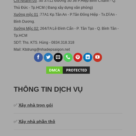
Chi Nhánh 05
: Số 37/12 Đường Số 36 P.Hiệp Bình Chánh - Q.
Thủ Đức - Tp.HCM ( Đang xây dựng văn phòng)
Xưởng mộc 01
:77A1 Kp.Tân An - P.Tân Đông Hiệp - Tx.Dĩ An -
Bình Dương.
Xưởng Mộc 02:
264/7A Lê Đình Cẩn - P. Tân Tạo - Q. Bình Tân -
Tp.HCM
SDT: Ths. KTS. Hùng - 0834.318.318
Mail:
Ktstru
ng@nhadepsaigon.net
THÔNG TIN DỊCH VỤ
✅
Xây nhà trọn gói
✅
Xây nhà phần thô