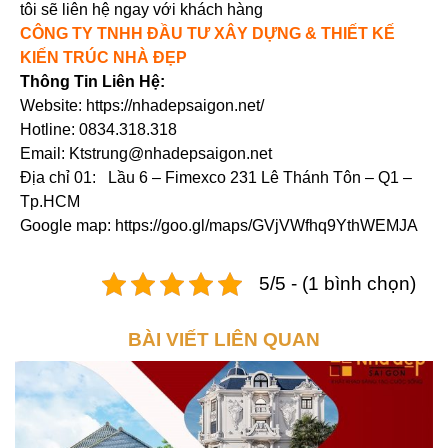
tôi sẽ liên hệ ngay với khách hàng
CÔNG TY TNHH ĐẦU TƯ XÂY DỰNG & THIẾT KẾ
KIẾN TRÚC NHÀ ĐẸP
Thông Tin Liên Hệ:
Website: https://nhadepsaigon.net/
Hotline: 0834.318.318
Email: Ktstrung@nhadepsaigon.net
Địa chỉ 01: Lầu 6 – Fimexco 231 Lê Thánh Tôn – Q1 –
Tp.HCM
Google map: https://goo.gl/maps/GVjVWfhq9YthWEMJA
5/5 - (1 bình chọn)
BÀI VIẾT LIÊN QUAN