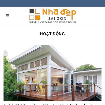
Skip
to
content
HOẠT ĐỘNG