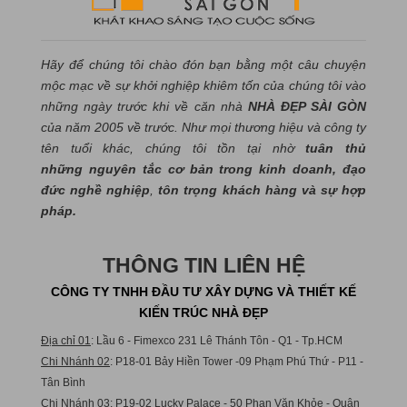
Hãy để chúng tôi chào đón bạn bằng một câu chuyện
mộc mạc về sự khởi nghiệp khiêm tốn của chúng tôi vào
những ngày trước khi về căn nhà
NHÀ ĐẸP SÀI GÒN
của năm 2005 về trước. Như mọi thương hiệu và công ty
tên tuổi khác, chúng tôi tồn tại nhờ
tuân thủ
những nguyên tắc cơ bản trong kinh doanh, đạo
đức nghề nghiệp
,
tôn trọng khách hàng và sự hợp
pháp.
THÔNG TIN LIÊN HỆ
CÔNG TY TNHH ĐẦU TƯ XÂY DỰNG VÀ THIẾT KẾ
KIẾN TRÚC NHÀ ĐẸP
Địa chỉ 01
: Lầu 6 - Fimexco 231 Lê Thánh Tôn - Q1 - Tp.HCM
Chi Nhánh 02
: P18-01 Bảy Hiền Tower -09 Phạm Phú Thứ - P11 -
Tân Bình
Chi Nhánh 03
: P19-02 Lucky Palace - 50 Phan Văn Khỏe - Quận