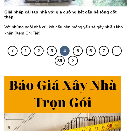
Giải pháp cải tạo nhà với gia cường kết cấu bê tông cốt
thép
Với những ngôi nhà cũ, kết cấu nền móng yếu sẽ gây nhiều khó
khăn [Xem Chi Tiết]
1
2
3
4
5
6
7
…
39