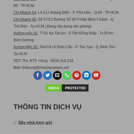
06 - TP.HCM
Chi Nhánh 04
: Lô A12 Khang Điền - P. Phú Hữu - Q.09 - TP.HCM
Chi Nhánh 05
: Số 37/12 Đường Số 36 P.Hiệp Bình Chánh - Q.
Thủ Đức - Tp.HCM ( Đang xây dựng văn phòng)
Xưởng mộc 01
:77A1 Kp.Tân An - P.Tân Đông Hiệp - Tx.Dĩ An -
Bình Dương.
Xưởng Mộc 02:
264/7A Lê Đình Cẩn - P. Tân Tạo - Q. Bình Tân -
Tp.HCM
SDT: Ths. KTS. Hùng - 0834.318.318
Mail:
Ktstru
ng@nhadepsaigon.net
THÔNG TIN DỊCH VỤ
✅
Xây nhà trọn gói