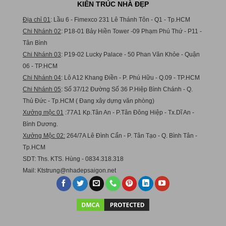
KIẾN TRÚC NHÀ ĐẸP
Địa chỉ 01
: Lầu 6 - Fimexco 231 Lê Thánh Tôn - Q1 - Tp.HCM
Chi Nhánh 02
: P18-01 Bảy Hiền Tower -09 Phạm Phú Thứ - P11 -
Tân Bình
Chi Nhánh 03
: P19-02 Lucky Palace - 50 Phan Văn Khỏe - Quận
06 - TP.HCM
Chi Nhánh 04
: Lô A12 Khang Điền - P. Phú Hữu - Q.09 - TP.HCM
Chi Nhánh 05
: Số 37/12 Đường Số 36 P.Hiệp Bình Chánh - Q.
Thủ Đức - Tp.HCM ( Đang xây dựng văn phòng)
Xưởng mộc 01
:77A1 Kp.Tân An - P.Tân Đông Hiệp - Tx.Dĩ An -
Bình Dương.
Xưởng Mộc 02:
264/7A Lê Đình Cẩn - P. Tân Tạo - Q. Bình Tân -
Tp.HCM
SDT: Ths. KTS. Hùng - 0834.318.318
Mail:
Ktstru
ng@nhadepsaigon.net