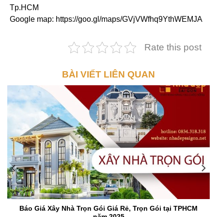
Tp.HCM
Google map: https://goo.gl/maps/GVjVWfhq9YthWEMJA
Rate this post
BÀI VIẾT LIÊN QUAN
Báo Giá Xây Nhà Trọn Gói Giá Rẻ, Trọn Gói tại TPHCM
năm 2025