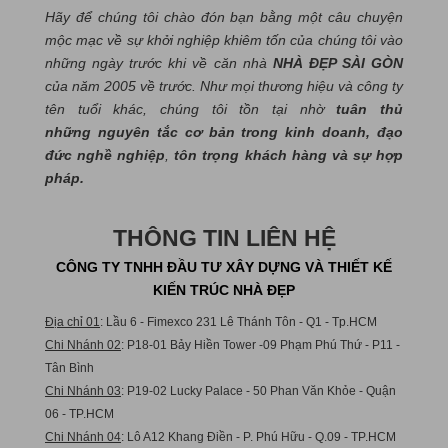
Hãy để chúng tôi chào đón bạn bằng một câu chuyện
mộc mạc về sự khởi nghiệp khiêm tốn của chúng tôi vào
những ngày trước khi về căn nhà
NHÀ ĐẸP SÀI GÒN
của năm 2005 về trước. Như mọi thương hiệu và công ty
tên tuổi khác, chúng tôi tồn tại nhờ
tuân thủ
những nguyên tắc cơ bản trong kinh doanh, đạo
đức nghề nghiệp
,
tôn trọng khách hàng và sự hợp
pháp.
THÔNG TIN LIÊN HỆ
CÔNG TY TNHH ĐẦU TƯ XÂY DỰNG VÀ THIẾT KẾ
KIẾN TRÚC NHÀ ĐẸP
Địa chỉ 01
: Lầu 6 - Fimexco 231 Lê Thánh Tôn - Q1 - Tp.HCM
Chi Nhánh 02
: P18-01 Bảy Hiền Tower -09 Phạm Phú Thứ - P11 -
Tân Bình
Chi Nhánh 03
: P19-02 Lucky Palace - 50 Phan Văn Khỏe - Quận
06 - TP.HCM
Chi Nhánh 04
: Lô A12 Khang Điền - P. Phú Hữu - Q.09 - TP.HCM