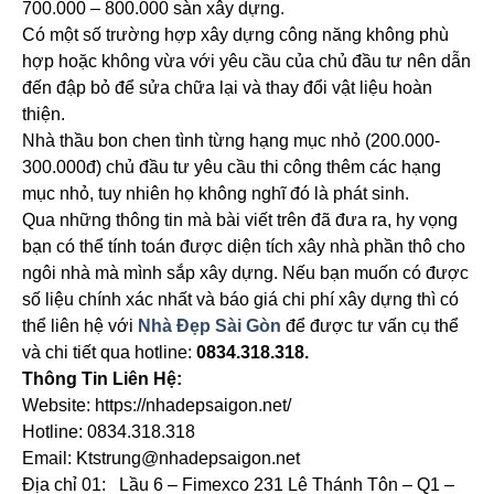
700.000 – 800.000 sàn xây dựng.
Có một số trường hợp xây dựng công năng không phù
hợp hoặc không vừa với yêu cầu của chủ đầu tư nên dẫn
đến đập bỏ để sửa chữa lại và thay đổi vật liệu hoàn
thiện.
Nhà thầu bon chen tình từng hạng mục nhỏ (200.000-
300.000đ) chủ đầu tư yêu cầu thi công thêm các hạng
mục nhỏ, tuy nhiên họ không nghĩ đó là phát sinh.
Qua những thông tin mà bài viết trên đã đưa ra, hy vọng
bạn có thể tính toán được diện tích xây nhà phần thô cho
ngôi nhà mà mình sắp xây dựng. Nếu bạn muốn có được
số liệu chính xác nhất và báo giá chi phí xây dựng thì có
thể liên hệ với
Nhà Đẹp Sài Gòn
để được tư vấn cụ thể
và chi tiết qua hotline:
0834.318.318.
Thông Tin Liên Hệ:
Website: https://nhadepsaigon.net/
Hotline: 0834.318.318
Email: Ktstrung@nhadepsaigon.net
Địa chỉ 01: Lầu 6 – Fimexco 231 Lê Thánh Tôn – Q1 –