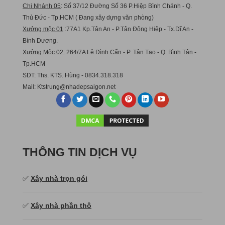
Chi Nhánh 05
: Số 37/12 Đường Số 36 P.Hiệp Bình Chánh - Q.
Thủ Đức - Tp.HCM ( Đang xây dựng văn phòng)
Xưởng mộc 01
:77A1 Kp.Tân An - P.Tân Đông Hiệp - Tx.Dĩ An -
Bình Dương.
Xưởng Mộc 02:
264/7A Lê Đình Cẩn - P. Tân Tạo - Q. Bình Tân -
Tp.HCM
SDT: Ths. KTS. Hùng - 0834.318.318
Mail:
Ktstru
ng@nhadepsaigon.net
THÔNG TIN DỊCH VỤ
✅
Xây nhà trọn gói
✅
Xây nhà phần thô