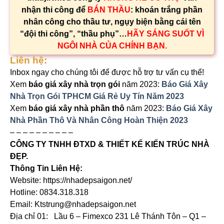
nhận thi công để
BÁN THẦU
: khoán trắng phần
nhân công cho thầu tư, ngụy biện bằng cái tên
“đội thi công”, “thầu phụ”…
HÃY SÁNG SUỐT VÌ
NGÔI NHÀ CỦA CHÍNH BẠN.
Liên hệ:
Inbox ngay cho chúng tôi để được hỗ trợ tư vấn cụ thể!
Xem
báo giá xây nhà trọn gói
năm 2023:
Báo Giá Xây
Nhà Trọn Gói TPHCM Giá Rẻ Uy Tín Năm 2023
Xem
báo giá xây nhà phần thô
năm 2023:
Báo Giá Xây
Nhà Phần Thô Và Nhân Công Hoàn Thiện 2023
– – – – – – – – – –
CÔNG TY TNHH ĐTXD & THIẾT KẾ KIẾN TRÚC NHÀ
ĐẸP.
Thông Tin Liên Hệ:
Website: https://nhadepsaigon.net/
Hotline: 0834.318.318
Email: Ktstrung@nhadepsaigon.net
Địa chỉ 01: Lầu 6 – Fimexco 231 Lê Thánh Tôn – Q1 –