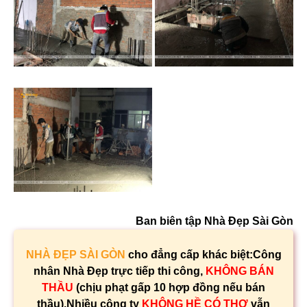
Ban biên tập Nhà Đẹp Sài Gòn
NHÀ ĐẸP SÀI GÒN
cho đẳng cấp khác biệt:Công
nhân Nhà Đẹp trực tiếp thi công,
KHÔNG BÁN
THẦU
(chịu phạt gấp 10 hợp đồng nếu bán
thầu).Nhiều công ty
KHÔNG HỀ CÓ THỢ
vẫn