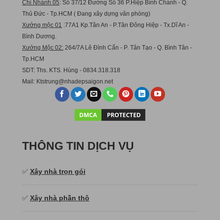
Chi Nhánh 05
: Số 37/12 Đường Số 36 P.Hiệp Bình Chánh - Q.
Thủ Đức - Tp.HCM ( Đang xây dựng văn phòng)
Xưởng mộc 01
:77A1 Kp.Tân An - P.Tân Đông Hiệp - Tx.Dĩ An -
Bình Dương.
Xưởng Mộc 02:
264/7A Lê Đình Cẩn - P. Tân Tạo - Q. Bình Tân -
Tp.HCM
SDT: Ths. KTS. Hùng - 0834.318.318
Mail:
Ktstru
ng@nhadepsaigon.net
THÔNG TIN DỊCH VỤ
✅
Xây nhà trọn gói
✅
Xây nhà phần thô