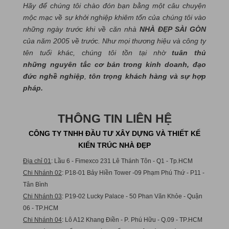
Hãy để chúng tôi chào đón bạn bằng một câu chuyện
mộc mạc về sự khởi nghiệp khiêm tốn của chúng tôi vào
những ngày trước khi về căn nhà
NHÀ ĐẸP SÀI GÒN
của năm 2005 về trước. Như mọi thương hiệu và công ty
tên tuổi khác, chúng tôi tồn tại nhờ
tuân thủ
những nguyên tắc cơ bản trong kinh doanh, đạo
đức nghề nghiệp
,
tôn trọng khách hàng và sự hợp
pháp.
THÔNG TIN LIÊN HỆ
CÔNG TY TNHH ĐẦU TƯ XÂY DỰNG VÀ THIẾT KẾ
KIẾN TRÚC NHÀ ĐẸP
Địa chỉ 01
: Lầu 6 - Fimexco 231 Lê Thánh Tôn - Q1 - Tp.HCM
Chi Nhánh 02
: P18-01 Bảy Hiền Tower -09 Phạm Phú Thứ - P11 -
Tân Bình
Chi Nhánh 03
: P19-02 Lucky Palace - 50 Phan Văn Khỏe - Quận
06 - TP.HCM
Chi Nhánh 04
: Lô A12 Khang Điền - P. Phú Hữu - Q.09 - TP.HCM