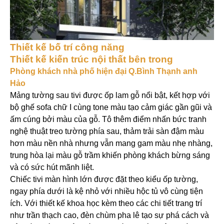
Thiết kế bố trí công năng
Thiết kế kiến trúc nội thất bên trong
Phòng khách nhà phố hiện đại Q.Bình Thạnh anh
Hảo
Mảng tường sau tivi được ốp lam gỗ nổi bật, kết hợp với
bộ ghế sofa chữ I cùng tone màu tạo cảm giác gần gũi và
ấm cúng bởi màu của gỗ. Tô thêm điểm nhấn bức tranh
nghệ thuật treo tường phía sau, thảm trải sàn đậm màu
hơn màu nền nhà nhưng vẫn mang gam màu nhẹ nhàng,
trung hòa lại màu gỗ trầm khiến phòng khách bừng sáng
và có sức hút mãnh liệt.
Chiếc tivi màn hình lớn được đặt theo kiểu ốp tường,
ngay phía dưới là kệ nhỏ với nhiều hộc tủ vô cùng tiện
ích. Với thiết kế khoa học kèm theo các chi tiết trang trí
như trần thạch cao, đèn chùm pha lê tạo sự phá cách và