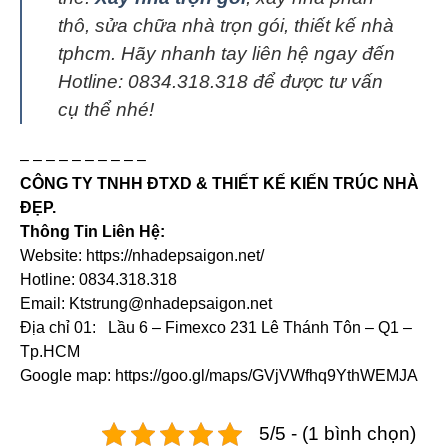
thô, sửa chữa nhà trọn gói, thiết kế nhà
tphcm. Hãy nhanh tay liên hệ ngay đến
Hotline: 0834.318.318 để được tư vấn
cụ thể nhé!
– – – – – – – – – –
CÔNG TY TNHH ĐTXD & THIẾT KẾ KIẾN TRÚC NHÀ
ĐẸP.
Thông Tin Liên Hệ:
Website: https://nhadepsaigon.net/
Hotline: 0834.318.318
Email: Ktstrung@nhadepsaigon.net
Địa chỉ 01: Lầu 6 – Fimexco 231 Lê Thánh Tôn – Q1 –
Tp.HCM
Google map: https://goo.gl/maps/GVjVWfhq9YthWEMJA
5/5 - (1 bình chọn)