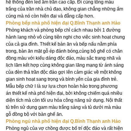
hệ thống đèn led âm trần cao cấp. Đi cùng tông màu
trắng của trần nhà chủ đạo, không gian chẳng những ấm
cúng mà nó còn hiện đại và đẳng cấp hơn.
Phòng bếp nhà phố hiện đại Q.Bình Thạnh anh Hảo
Phòng khách và phòng bếp chỉ cách nhau bởi 1 đường
hành lang nhỏ vô cùng tiện nghi cho việc sinh hoạt chung
của cả gia đình. Thiết kế bàn ăn và bếp nấu nằm phía
trong, bàn ăn mặt gỗ ép đánh bóng,cùng bộ ghế có chân
đồng màu với kiểu dáng độc đáo, màu sắc trang nhã và
lịch lãm kết hợp cùng không gian lãng mạng từ ánh sáng
của đèn thả trần độc đáo gợi lên cảm giác về một không
gian sinh hoạt sang trọng và bình yên của gia đình trẻ.
Mẫu bếp chữ I là sự lựa chọn hoàn hảo trong phương
án thiết kế nhà phố hiện đại, bởi không chiếm quá nhiều
diện tích mà còn tối ưu hóa công năng sử dụng. Nội thất
tủ trên sử dụng gam màu trắng sáng và tủ dưới mà màu
gỗ đồng bộ với bàn ghế ăn.
Phòng ngủ nhà phố hiện đại Q.Bình Thạnh anh Hảo
Phòng ngủ của vợ chồng được bố trí độc đáo và rất hiện