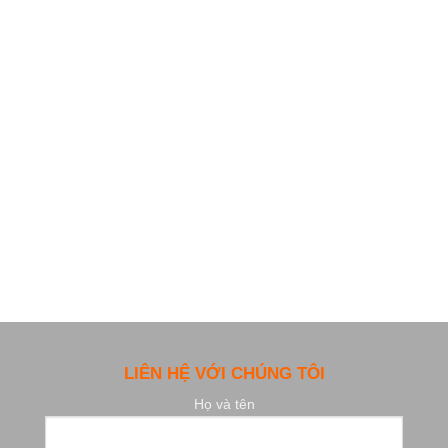
LIÊN HỆ VỚI CHÚNG TÔI
Họ và tên