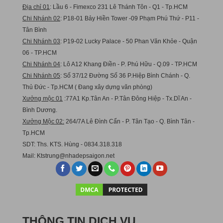
Địa chỉ 01
: Lầu 6 - Fimexco 231 Lê Thánh Tôn - Q1 - Tp.HCM
Chi Nhánh 02
: P18-01 Bảy Hiền Tower -09 Phạm Phú Thứ - P11 -
Tân Bình
Chi Nhánh 03
: P19-02 Lucky Palace - 50 Phan Văn Khỏe - Quận
06 - TP.HCM
Chi Nhánh 04
: Lô A12 Khang Điền - P. Phú Hữu - Q.09 - TP.HCM
Chi Nhánh 05
: Số 37/12 Đường Số 36 P.Hiệp Bình Chánh - Q.
Thủ Đức - Tp.HCM ( Đang xây dựng văn phòng)
Xưởng mộc 01
:77A1 Kp.Tân An - P.Tân Đông Hiệp - Tx.Dĩ An -
Bình Dương.
Xưởng Mộc 02:
264/7A Lê Đình Cẩn - P. Tân Tạo - Q. Bình Tân -
Tp.HCM
SDT: Ths. KTS. Hùng - 0834.318.318
Mail:
Ktstru
ng@nhadepsaigon.net
THÔNG TIN DỊCH VỤ