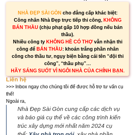
NHÀ ĐẸP SÀI GÒN
cho đẳng cấp khác biệt:
Công nhân Nhà Đẹp trực tiếp thi công,
KHÔNG
BÁN THẦU
(chịu phạt gấp 10 hợp đồng nếu bán
thầu).
Nhiều công ty
KHÔNG HỀ CÓ THỢ
vẫn nhận thi
công để
BÁN THẦU
: khoán trắng phần nhân
công cho thầu tư, ngụy biện bằng cái tên “đội thi
công”, “thầu phụ”…
HÃY SÁNG SUỐT VÌ NGÔI NHÀ CỦA CHÍNH BẠN.
Liên hệ
>>> Inbox ngay cho chúng tôi để được hỗ trợ tư vấn cụ
thể!
Ngoài ra,
Nhà Đẹp Sài Gòn cung cấp các dịch vụ
và báo giá cụ thể về các công trình kiến
trúc xây dựng mới nhất năm 2024 cụ
thể:
Xây nhà trọn gói
, xây nhà phần