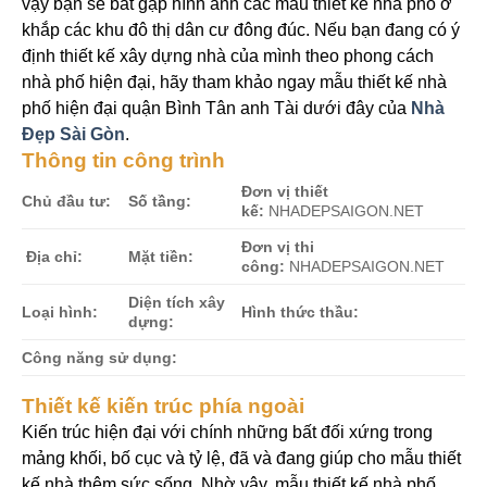
vậy bạn sẽ bắt gặp hình ảnh các mẫu thiết kế nhà phố ở
khắp các khu đô thị dân cư đông đúc. Nếu bạn đang có ý
định thiết kế xây dựng nhà của mình theo phong cách
nhà phố hiện đại, hãy tham khảo ngay mẫu thiết kế nhà
phố hiện đại quận Bình Tân anh Tài dưới đây của
Nhà
Đẹp Sài Gòn
.
Thông tin công trình
Đơn vị thiết
Chủ đầu tư:
Số tầng:
kế:
NHADEPSAIGON.NET
Đơn vị thi
Địa chỉ:
Mặt tiền:
công:
NHADEPSAIGON.NET
Diện tích xây
Loại hình:
Hình thức thầu:
dựng:
Công năng sử dụng:
Thiết kế kiến trúc phía ngoài
Kiến trúc hiện đại với chính những bất đối xứng trong
mảng khối, bố cục và tỷ lệ, đã và đang giúp cho mẫu thiết
kế nhà thêm sức sống. Nhờ vậy, mẫu thiết kế nhà phố