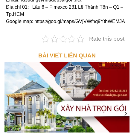
Địa chỉ 01: Lầu 6 – Fimexco 231 Lê Thánh Tôn – Q1 –
Tp.HCM
Google map: https://goo.gl/maps/GVjVWfhq9YthWEMJA
Rate this post
BÀI VIẾT LIÊN QUAN