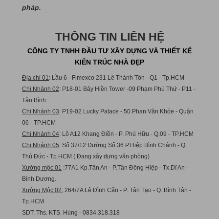
pháp.
THÔNG TIN LIÊN HỆ
CÔNG TY TNHH ĐẦU TƯ XÂY DỰNG VÀ THIẾT KẾ
KIẾN TRÚC NHÀ ĐẸP
Địa chỉ 01
: Lầu 6 - Fimexco 231 Lê Thánh Tôn - Q1 - Tp.HCM
Chi Nhánh 02
: P18-01 Bảy Hiền Tower -09 Phạm Phú Thứ - P11 -
Tân Bình
Chi Nhánh 03
: P19-02 Lucky Palace - 50 Phan Văn Khỏe - Quận
06 - TP.HCM
Chi Nhánh 04
: Lô A12 Khang Điền - P. Phú Hữu - Q.09 - TP.HCM
Chi Nhánh 05
: Số 37/12 Đường Số 36 P.Hiệp Bình Chánh - Q.
Thủ Đức - Tp.HCM ( Đang xây dựng văn phòng)
Xưởng mộc 01
:77A1 Kp.Tân An - P.Tân Đông Hiệp - Tx.Dĩ An -
Bình Dương.
Xưởng Mộc 02:
264/7A Lê Đình Cẩn - P. Tân Tạo - Q. Bình Tân -
Tp.HCM
SDT: Ths. KTS. Hùng - 0834.318.318