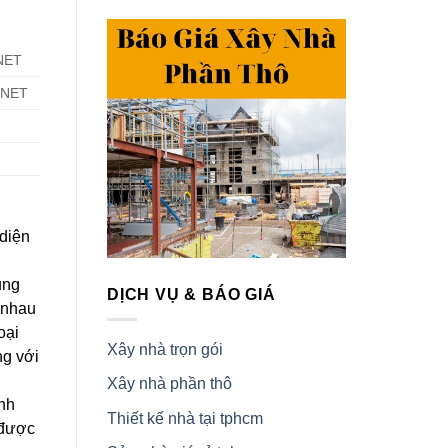
NET
.NET
 diện
ung
DỊCH VỤ & BÁO GIÁ
 nhau
oại
Xây nhà trọn gói
ng với
Xây nhà phần thô
ánh
Thiết kế nhà tại tphcm
 được