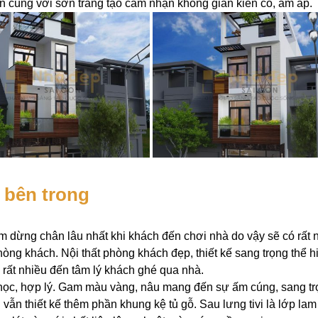
n cùng với sơn trắng tạo cảm nhận không gian kiên cố, ấm áp.
t bên trong
ểm dừng chân lâu nhất khi khách đến chơi nhà do vậy sẽ có rất 
hòng khách. Nội thất phòng khách đẹp, thiết kế sang trọng thể h
g rất nhiều đến tâm lý khách ghé qua nhà.
 học, hợp lý. Gam màu vàng, nâu mang đến sự ấm cúng, sang t
vẫn thiết kế thêm phần khung kệ tủ gỗ. Sau lưng tivi là lớp lam