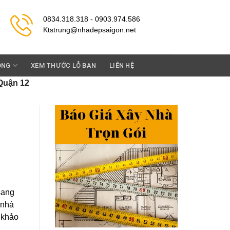
0834.318.318 - 0903.974.586
Ktstrung@nhadepsaigon.net
ỘNG
XEM THƯỚC LỖ BAN
LIÊN HỆ
 Quận 12
sang
 nhà
 khảo