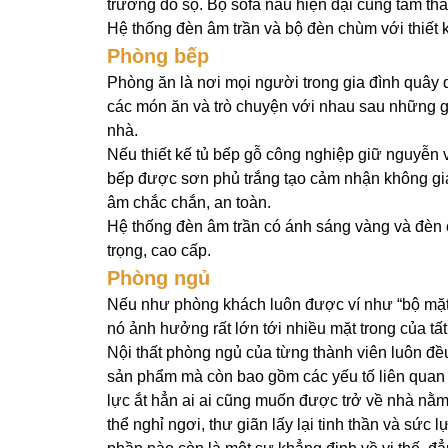
trường đồ sộ. Bộ sofa nâu hiện đại cùng tấm th
Hệ thống đèn âm trần và bộ đèn chùm với thiết k
Phòng bếp
Phòng ăn là nơi mọi người trong gia đình quây
các món ăn và trò chuyện với nhau sau những gi
nhà.
Nếu thiết kế tủ bếp gỗ công nghiệp giữ nguyễn 
bếp được sơn phủ trắng tạo cảm nhận không gian
âm chắc chắn, an toàn.
Hệ thống đèn âm trần có ánh sáng vàng và đèn
trọng, cao cấp.
Phòng ngủ
Nếu như phòng khách luôn được ví như “bộ mặt” c
nó ảnh hưởng rất lớn tới nhiều mặt trong của tấ
Nội thất phòng ngủ của từng thành viên luôn đề
sản phẩm mà còn bao gồm các yếu tố liên quan 
lực ắt hẳn ai ai cũng muốn được trở về nhà nằm
thể nghỉ ngơi, thư giãn lấy lại tinh thần và sức