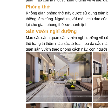
phần nào còn là một sự khẳng định về vị thế, 
Phòng thờ
Không gian phòng thờ này được sử dụng toàn bộ
thiêng, ấm cúng. Ngoài ra, với màu chủ đạo củ
lại cho gian phòng thờ sự thanh tịnh.
Sân vườn nghỉ dưỡng
Màu sắc cảnh quan sân vườn nghỉ dưỡng vô cùn
thể trang trí thêm màu sắc từ loại hoa đa sắc m
gian sân vườn theo phong cách này, con người s