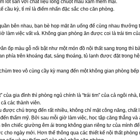
ảm lót sàn với chất liệu lông chuột màu xám mềm mại.
ế cầu kỳ, tỉ mỉ là điểm nhấn đặc sắc cho căn phòng.
 quần bên nhau, bạn bè họp mặt ăn uống để cùng nhau thưởng 
ờ làm việc vất vả. Không gian phòng ăn được coi là trái tim củ
vân ốp màu gỗ nổi bật như một món đồ nội thất sang trọng thì b
 phía trên khoáng đạt, sáng thoáng, tủ lạnh được đặt trong hệ
 chùm treo vô cùng cầy kỳ mang đến một không gian phòng bếp
ủa gia đình thì phòng ngủ chính là “trái tim” của cả ngôi nhà, 
t cả các thành viên.
u được chú trọng đến rất nhiều, không chỉ mặt công năng, chất
đến thẩm mỹ. Bởi sau mỗi giờ làm việc, học tập căng thẳng và
 trên chiếc giường êm ái trong không gian riêng tư của mình để
 lực cho ngày mới. Hơn thế thông qua các thiết kế nội thất phòng