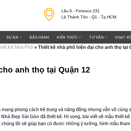
Lầu 6 - Fimexco 231
Lê Thánh Tôn - Q1 - Tp.HCM
DỰ ÁN
BẢO HÀNH
KIẾN THỨC
TƯ VẤN
HOẠT Đ
iết Kế Nhà Phố
»
Thiết kế nhà phố hiện đại cho anh thọ tại
 cho anh thọ tại Quận 12
ọ mang phong cách trẻ trung và năng động nhưng vẫn vô cùng 
S
Nhà Đẹp Sài Gòn
đã thiết kế. Hi vọng, bài viết về mẫu thiết kế
 chúng tôi sẽ giúp bạn có được những ý tưởng, hình mẫu tham