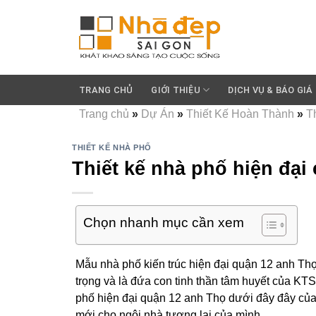
Skip
to
content
TRANG CHỦ
GIỚI THIỆU
DỊCH VỤ & BÁO GIÁ
Trang chủ
»
Dự Án
»
Thiết Kế Hoàn Thành
»
Th
THIẾT KẾ NHÀ PHỐ
Thiết kế nhà phố hiện đại
Chọn nhanh mục cần xem
Mẫu nhà phố kiến trúc hiện đại quận 12 anh Th
trọng và là đứa con tinh thần tâm huyết của KT
phố hiện đại quận 12 anh Thọ dưới đây đây của
mới cho ngôi nhà tương lai của mình.