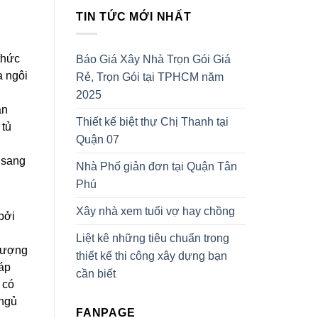
TIN TỨC MỚI NHẤT
thức
Báo Giá Xây Nhà Trọn Gói Giá
a ngôi
Rẻ, Trọn Gói tại TPHCM năm
2025
àn
Thiết kế biệt thự Chị Thanh tại
 tủ
Quận 07
 sang
Nhà Phố giản đơn tại Quận Tân
Phú
Xây nhà xem tuổi vợ hay chồng
bởi
Liệt kê những tiêu chuẩn trong
 lượng
thiết kế thi công xây dựng bạn
 áp
cần biết
 có
 ngủ
FANPAGE