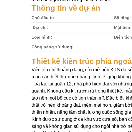
Thông tin về dự án
Chủ đầu tư:
Số tầng:
Địa chỉ:
Mặt tiền:
Loại hình:
Diện tíc
Công năng sử dụng:
Thiết kế kiến trúc phía ngoà
Với tiêu chí thoáng đãng, cởi mở nên KTS đã sử 
mạo căn biệt thự nhẹ nhàng, tinh tế, giúp không
Tọa lạc tại quận 12, nhà phố hiện đại với nhữn
quanh. Không cầu kì, rườm rà trong thiết kế, m
tạo nên một bố cục có tính thẩm mĩ. Đặc biệt, 
thất trở nên khoáng đạt, mềm mại hơn, giảm bớt
thiên nhiên, nâng tầm chất lượng cuộc sống gia 
Kính được sử dụng ở cả khu vực cửa sổ, ban côn
sáng và không gian sử dụng cho ngôi nhà trở n