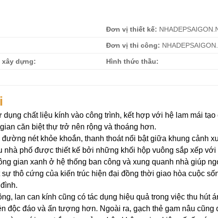
Đơn vị thiết kế:
NHADEPSAIGON.
Đơn vị thi công:
NHADEPSAIGON
h xây dựng:
Hình thức thầu:
i
dụng chất liệu kính vào công trình, kết hợp với hệ lam mái tạo
 gian căn biệt thự trở nên rộng và thoáng hơn.
g đường nét khỏe khoắn, thanh thoát nổi bật giữa khung cảnh x
ẫu nhà phố được thiết kế bởi những khối hộp vuông sắp xếp với
không gian xanh ở hệ thống ban công và xung quanh nhà giúp ng
 sự thô cứng của kiến trúc hiện đại đồng thời giao hòa cuộc số
đình.
g, lan can kính cũng có tác dụng hiệu quả trong việc thu hút 
ên độc đáo và ấn tượng hơn. Ngoài ra, gạch thẻ gam nâu cũng