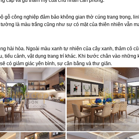
đẳng cấp và gu thẩm mỹ của chủ nhân căn phòng.
 gỗ công nghiệp đảm bảo không gian thờ cúng trang trọng, lin
a tường là màu trắng cũng như sự có mặt của thiên nhiên vẫn 
g hài hòa. Ngoài màu xanh tự nhiên của cây xanh, thảm cỏ cũ
àu, tiểu cảnh, vật dụng trang trí khác. Khi bước chân vào những
ẽ có giảm giác yên bình, sự cân bằng và thư giãn.