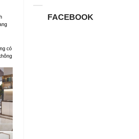
FACEBOOK
h
mang
ng có
 không