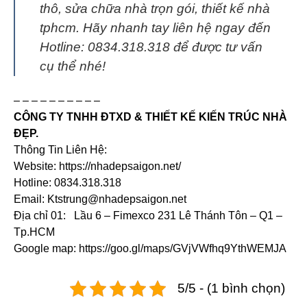
thô, sửa chữa nhà trọn gói, thiết kế nhà
tphcm. Hãy nhanh tay liên hệ ngay đến
Hotline: 0834.318.318 để được tư vấn
cụ thể nhé!
– – – – – – – – – –
CÔNG TY TNHH ĐTXD & THIẾT KẾ KIẾN TRÚC NHÀ
ĐẸP.
Thông Tin Liên Hệ:
Website: https://nhadepsaigon.net/
Hotline: 0834.318.318
Email: Ktstrung@nhadepsaigon.net
Địa chỉ 01: Lầu 6 – Fimexco 231 Lê Thánh Tôn – Q1 –
Tp.HCM
Google map: https://goo.gl/maps/GVjVWfhq9YthWEMJA
5/5 - (1 bình chọn)