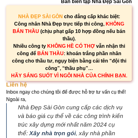
Ban biên tập Nhà Đẹp Sài Gòn
NHÀ ĐẸP SÀI GÒN
cho đẳng cấp khác biệt:
Công nhân Nhà Đẹp trực tiếp thi công,
KHÔNG
BÁN THẦU
(chịu phạt gấp 10 hợp đồng nếu bán
thầu).
Nhiều công ty
KHÔNG HỀ CÓ THỢ
vẫn nhận thi
công để
BÁN THẦU
: khoán trắng phần nhân
công cho thầu tư, ngụy biện bằng cái tên “đội thi
công”, “thầu phụ”…
HÃY SÁNG SUỐT VÌ NGÔI NHÀ CỦA CHÍNH BẠN.
Liên hệ
Inbox ngay cho chúng tôi để được hỗ trợ tư vấn cụ thể!
Ngoài ra,
Nhà Đẹp Sài Gòn cung cấp các dịch vụ
và báo giá cụ thể về các công trình kiến
trúc xây dựng mới nhất năm 2024 cụ
thể:
Xây nhà trọn gói
, xây nhà phần