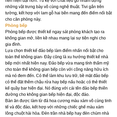
nên hiện đại hơn. Tủ kệ với chất liệu gỗ nhằm đựng
những vật trưng bày vô cùng nghệ thuật. Tivi gắn trên
tường, kết hợp với lam gỗ hai bên mang đến điểm nổi bật
cho căn phòng này.
Phòng bếp
Phòng bếp được thiết kế ngay sát phòng khách tạo ra
không gian mở, liền kề nhau mang lại sự tiện nghi cho
gia đình.
Lựa chọn thiết kế đảo bếp làm điểm nhấn nổi bật cho
toàn thể không gian- Đây cũng là xu hướng thiết kế nhà
bếp mới nhất hiện nay. Đảo bếp vừa mang tính thẩm mỹ
cho toàn thể không gian bếp còn với công năng hữu ích
mà nó đem đến. Có thể làm khu lưu trữ, bề mặt đảo bếp
có thể đặt thêm chậu rửa hay bếp nấu hoặc có thẻ thiết
kế quầy bar hiện đại. Nó đúng với cái tên đảo bếp thiên
đường cho không gian bếp hiện đại, độc đáo.
Bàn ăn được làm từ đá hoa cương màu xám vô cùng tinh
tế và độc đáo, kết hợp với những chiếc ghế màu xám
lông chuột hài hòa. Đèn trần nhà bếp hay đèn chùm nhà