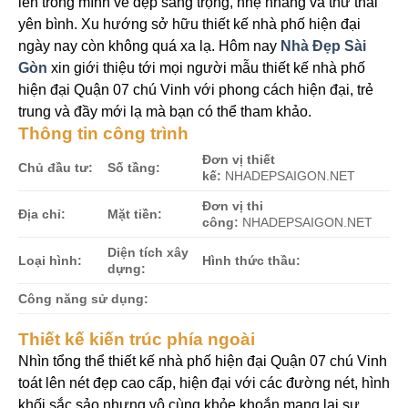
lên trong mình vẻ đẹp sang trọng, nhẹ nhàng và thư thái
yên bình. Xu hướng sở hữu thiết kế nhà phố hiện đại
ngày nay còn không quá xa lạ. Hôm nay
Nhà Đẹp Sài
Gòn
xin giới thiệu tới mọi người mẫu thiết kế nhà phố
hiện đại Quận 07 chú Vinh với phong cách hiện đại, trẻ
trung và đầy mới lạ mà bạn có thể tham khảo.
Thông tin công trình
Đơn vị thiết
Chủ đầu tư:
Số tầng:
kế:
NHADEPSAIGON.NET
Đơn vị thi
Địa chỉ:
Mặt tiền:
công:
NHADEPSAIGON.NET
Diện tích xây
Loại hình:
Hình thức thầu:
dựng:
Công năng sử dụng:
Thiết kế kiến trúc phía ngoài
Nhìn tổng thể thiết kế nhà phố hiện đại Quận 07 chú Vinh
toát lên nét đẹp cao cấp, hiện đại với các đường nét, hình
khối sắc sảo nhưng vô cùng khỏe khoắn mang lại sự