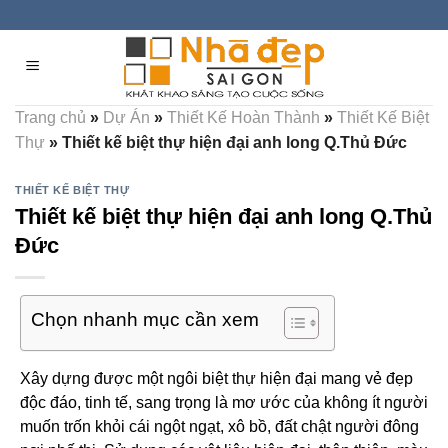
Skip
to
content
Trang chủ
»
Dự Án
»
Thiết Kế Hoàn Thành
»
Thiết Kế Biệt
Thự
»
Thiết kế biệt thự hiện đại anh long Q.Thủ Đức
THIẾT KẾ BIỆT THỰ
Thiết kế biệt thự hiện đại anh long Q.Thủ
Đức
Chọn nhanh mục cần xem
Xây dựng được một ngôi biệt thự hiện đại mang vẻ đẹp
độc đáo, tinh tế, sang trọng là mơ ước của không ít người
muốn trốn khỏi cái ngột ngạt, xô bồ, đất chật người đông