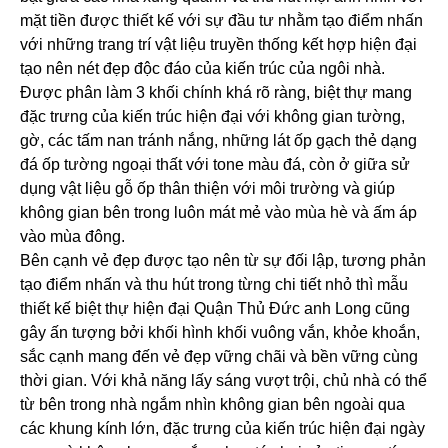
mặt tiền được thiết kế với sự đầu tư nhằm tạo điểm nhấn
với những trang trí vật liệu truyền thống kết hợp hiện đại
tạo nên nét đẹp độc đáo của kiến trúc của ngôi nhà.
Được phân làm 3 khối chính khá rõ ràng, biệt thự mang
đặc trưng của kiến trúc hiện đại với không gian tường,
gờ, các tấm nan tránh nắng, những lát ốp gạch thẻ dạng
đá ốp tường ngoại thất với tone màu đá, còn ở giữa sử
dụng vật liệu gỗ ốp thân thiện với môi trường và giúp
không gian bên trong luôn mát mẻ vào mùa hè và ấm áp
vào mùa đông.
Bên cạnh vẻ đẹp được tạo nên từ sự đối lập, tương phản
tạo điểm nhấn và thu hút trong từng chi tiết nhỏ thì mẫu
thiết kế biệt thự hiện đại Quận Thủ Đức anh Long cũng
gây ấn tượng bởi khối hình khối vuông vắn, khỏe khoắn,
sắc cạnh mang đến vẻ đẹp vững chãi và bền vững cùng
thời gian. Với khả năng lấy sáng vượt trội, chủ nhà có thể
từ bên trong nhà ngắm nhìn không gian bên ngoài qua
các khung kính lớn, đặc trưng của kiến trúc hiện đại ngày