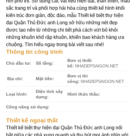
nơi phố thị. Sử dụng các vật liệu hiện đại, thân thiện, màu
sắc trang trí và phối hợp hài hòa cùng thiết kế hình khối
kiến trúc đơn giản, độc đáo, mẫu Thiết kế biệt thự hiện
đại Quận Thủ Đức anh Long sở hữu những nét đẹp
được tạo nên từ những chi tiết phá cách vứt bỏ khỏi
những khuôn khổ rập khuôn, khiến bao khách hàng ưa
chuộng. Tìm hiểu ngay trong bài viết sau nhé!
Thông tin công trình
Đơn vị thiết
Chủ đầu tư:
Số tầng:
kế:
NHADEPSAIGON.NET
Đơn vị thi
Địa chỉ:
Mặt tiền:
công:
NHADEPSAIGON.NET
Diện tích xây
Loại hình:
Hình thức thầu:
dựng:
Công năng sử dụng:
Thiết kế ngoại thất
Thiết kế biệt thự hiện đại Quận Thủ Đức anh Long nổi
bật giữa các nhà xung quanh và thu hút mọi ánh nhìn với