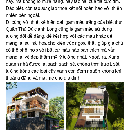
nay, mà không lo mưa nắng, hay tác hại của tia cực tím.
Đặc biệt, còn tạo sự giao thoa kết nối hoàn hảo với thiên
nhiên bên ngoài.
Đi cùng với thiết kế hiện đại, gam màu trắng của biệt thự
Quận Thủ Đức anh Long cũng là gam màu sử dụng
tương đối dễ dàng, dễ kết hợp với các màu khác để
mang lại sự hài hòa cho kiến trúc ngoại thất, giúp gia chủ
có thể phối hợp với bất cứ màu nào bạn thích mà vẫn
mang lại vẻ đẹp thẩm mỹ lý tưởng nhất. Ngoài ra, Xung
quanh nhà được lát gạch sạch sẽ, chống trơn trượt, sát
tường trồng các loại cây xanh còn đem nguồn không khí
thoáng đãng và mát mẻ cho gia đình.