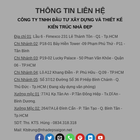
THÔNG TIN LIÊN HỆ
CÔNG TY TNHH ĐẦU TƯ XÂY DỰNG VÀ THIẾT KẾ
KIẾN TRÚC NHÀ ĐẸP
Địa chỉ 01
: Lầu 6 - Fimexco 231 Lê Thánh Tôn - Q1 - Tp.HCM
Chi Nhánh 02
: P18-01 Bảy Hiền Tower -09 Phạm Phú Thứ - P11 -
Tân Bình
Chi Nhánh 03
: P19-02 Lucky Palace - 50 Phan Văn Khỏe - Quận
06 - TP.HCM
Chi Nhánh 04
: Lô A12 Khang Điền - P. Phú Hữu - Q.09 - TP.HCM
Chi Nhánh 05
: Số 37/12 Đường Số 36 P.Hiệp Bình Chánh - Q.
Thủ Đức - Tp.HCM ( Đang xây dựng văn phòng)
Xưởng mộc 01
:77A1 Kp.Tân An - P.Tân Đông Hiệp - Tx.Dĩ An -
Bình Dương.
Xưởng Mộc 02:
264/7A Lê Đình Cẩn - P. Tân Tạo - Q. Bình Tân -
Tp.HCM
SDT: Ths. KTS. Hùng - 0834.318.318
Mail:
Ktstru
ng@nhadepsaigon.net