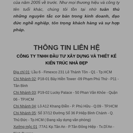
của năm 2005 về trước. Như mọi thương hiệu và công ty
tên tuổi khác, chúng tôi tồn tại nhờ
tuân thủ
những nguyên tắc cơ bản trong kinh doanh, đạo
đức nghề nghiệp
,
tôn trọng khách hàng và sự hợp
pháp.
THÔNG TIN LIÊN HỆ
CÔNG TY TNHH ĐẦU TƯ XÂY DỰNG VÀ THIẾT KẾ
KIẾN TRÚC NHÀ ĐẸP
Địa chỉ 01
: Lầu 6 - Fimexco 231 Lê Thánh Tôn - Q1 - Tp.HCM
Chi Nhánh 02
: P18-01 Bảy Hiền Tower -09 Phạm Phú Thứ - P11 -
Tân Bình
Chi Nhánh 03
: P19-02 Lucky Palace - 50 Phan Văn Khỏe - Quận
06 - TP.HCM
Chi Nhánh 04
: Lô A12 Khang Điền - P. Phú Hữu - Q.09 - TP.HCM
Chi Nhánh 05
: Số 37/12 Đường Số 36 P.Hiệp Bình Chánh - Q.
Thủ Đức - Tp.HCM ( Đang xây dựng văn phòng)
Xưởng mộc 01
:77A1 Kp.Tân An - P.Tân Đông Hiệp - Tx.Dĩ An -