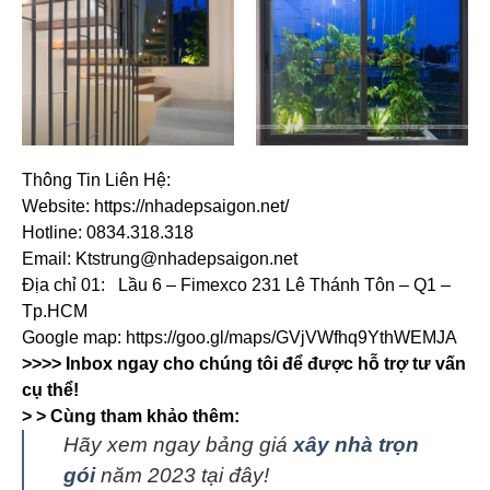
Thông Tin Liên Hệ:
Website: https://nhadepsaigon.net/
Hotline: 0834.318.318
Email: Ktstrung@nhadepsaigon.net
Địa chỉ 01: Lầu 6 – Fimexco 231 Lê Thánh Tôn – Q1 –
Tp.HCM
Google map: https://goo.gl/maps/GVjVWfhq9YthWEMJA
>>>> Inbox ngay cho chúng tôi để được hỗ trợ tư vấn
cụ thể!
> > Cùng tham khảo thêm:
Hãy xem ngay bảng giá
xây nhà trọn
gói
năm 2023 tại đây!