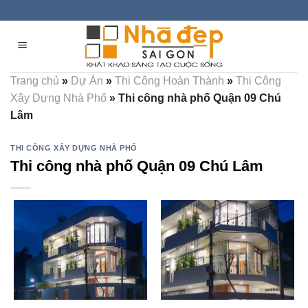
Skip
to
content
Trang chủ
»
Dự Án
»
Thi Công Hoàn Thành
»
Thi Công
Xây Dựng Nhà Phố
»
Thi công nhà phố Quận 09 Chú
Lâm
THI CÔNG XÂY DỰNG NHÀ PHỐ
Thi công nhà phố Quận 09 Chú Lâm