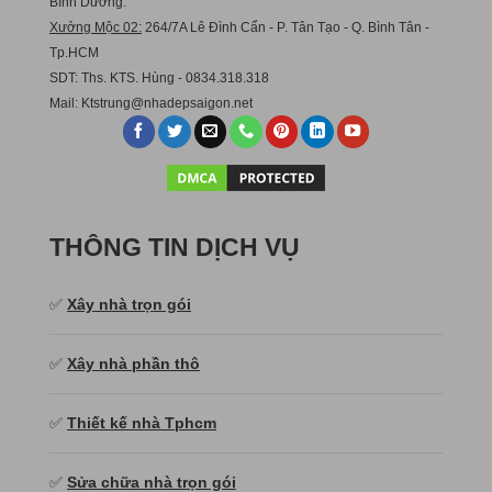
Bình Dương.
Xưởng Mộc 02:
264/7A Lê Đình Cẩn - P. Tân Tạo - Q. Bình Tân -
Tp.HCM
SDT: Ths. KTS. Hùng - 0834.318.318
Mail:
Ktstru
ng@nhadepsaigon.net
THÔNG TIN DỊCH VỤ
✅
Xây nhà trọn gói
✅
Xây nhà phần thô
✅
Thiết kế nhà Tphcm
✅
Sửa chữa nhà trọn gói