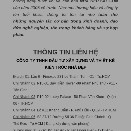
những ngày trước khi về căn nhà
NHÀ ĐẸP SÀI GÒN
của năm 2005 về trước. Như mọi thương hiệu và công ty
tên tuổi khác, chúng tôi tồn tại nhờ
tuân thủ
những nguyên tắc cơ bản trong kinh doanh, đạo
đức nghề nghiệp
,
tôn trọng khách hàng và sự hợp
pháp.
THÔNG TIN LIÊN HỆ
CÔNG TY TNHH ĐẦU TƯ XÂY DỰNG VÀ THIẾT KẾ
KIẾN TRÚC NHÀ ĐẸP
Địa chỉ 01
: Lầu 6 - Fimexco 231 Lê Thánh Tôn - Q1 - Tp.HCM
Chi Nhánh 02
: P18-01 Bảy Hiền Tower -09 Phạm Phú Thứ - P11 -
Tân Bình
Chi Nhánh 03
: P19-02 Lucky Palace - 50 Phan Văn Khỏe - Quận
06 - TP.HCM
Chi Nhánh 04
: Lô A12 Khang Điền - P. Phú Hữu - Q.09 - TP.HCM
Chi Nhánh 05
: Số 37/12 Đường Số 36 P.Hiệp Bình Chánh - Q.
Thủ Đức - Tp.HCM ( Đang xây dựng văn phòng)
Xưởng mộc 01
:77A1 Kp.Tân An - P.Tân Đông Hiệp - Tx.Dĩ An -