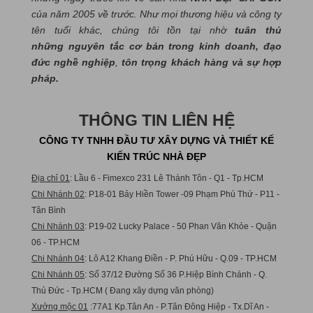
của năm 2005 về trước. Như mọi thương hiệu và công ty
tên tuổi khác, chúng tôi tồn tại nhờ
tuân thủ
những nguyên tắc cơ bản trong kinh doanh, đạo
đức nghề nghiệp
,
tôn trọng khách hàng và sự hợp
pháp.
THÔNG TIN LIÊN HỆ
CÔNG TY TNHH ĐẦU TƯ XÂY DỰNG VÀ THIẾT KẾ
KIẾN TRÚC NHÀ ĐẸP
Địa chỉ 01
: Lầu 6 - Fimexco 231 Lê Thánh Tôn - Q1 - Tp.HCM
Chi Nhánh 02
: P18-01 Bảy Hiền Tower -09 Phạm Phú Thứ - P11 -
Tân Bình
Chi Nhánh 03
: P19-02 Lucky Palace - 50 Phan Văn Khỏe - Quận
06 - TP.HCM
Chi Nhánh 04
: Lô A12 Khang Điền - P. Phú Hữu - Q.09 - TP.HCM
Chi Nhánh 05
: Số 37/12 Đường Số 36 P.Hiệp Bình Chánh - Q.
Thủ Đức - Tp.HCM ( Đang xây dựng văn phòng)
Xưởng mộc 01
:77A1 Kp.Tân An - P.Tân Đông Hiệp - Tx.Dĩ An -