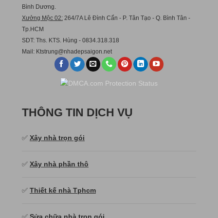
Bình Dương.
Xưởng Mộc 02:
264/7A Lê Đình Cẩn - P. Tân Tạo - Q. Bình Tân -
Tp.HCM
SDT: Ths. KTS. Hùng - 0834.318.318
Mail:
Ktstru
ng@nhadepsaigon.net
THÔNG TIN DỊCH VỤ
✅
Xây nhà trọn gói
✅
Xây nhà phần thô
✅
Thiết kế nhà Tphcm
✅
Sửa chữa nhà trọn gói