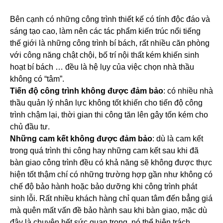
Bên cạnh có những công trình thiết kế có tính độc đáo và
sáng tạo cao, làm nên các tác phẩm kiến trúc nổi tiếng
thế giới là những công trình bí bách, rất nhiều căn phòng
với công năng chật chội, bố trí nội thất kém khiến sinh
hoạt bí bách … đều là hệ lụy của việc chọn nhà thầu
không có “tâm”.
Tiến độ công trình không được đảm bảo
: có nhiều nhà
thầu quản lý nhân lực không tốt khiến cho tiến độ công
trình chậm lại, thời gian thi công tăn lên gây tốn kém cho
chủ đầu tư.
Những cam kết không được đảm bảo
: dù là cam kết
trong quá trình thi công hay những cam kết sau khi đã
bàn giao công trình đều có khả năng sẽ không được thực
hiện tốt thậm chí có những trường hợp gần như không có
chế độ bảo hành hoặc bảo dưỡng khi công trình phát
sinh lỗi. Rất nhiều khách hàng chỉ quan tâm đến bẳng giá
mà quên mất vấn đề bảo hành sau khi bàn giao, mặc dù
đây là chuyện hết sức quan trọng, nó thể hiện trách