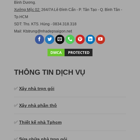
Bình Dương.
Xưởng Mộc 02:
264/7A Lê Đình Cẩn - P. Tân Tạo - Q. Bình Tân -
Tp.HCM
SDT: Ths. KTS. Hùng - 0834.318.318
Mail:
Ktstru
ng@nhadepsaigon.net
THÔNG TIN DỊCH VỤ
✅
Xây nhà trọn gói
✅
Xây nhà phần thô
✅
Thiết kế nhà Tphcm
✅
Sửa chữa nhà trọn gói