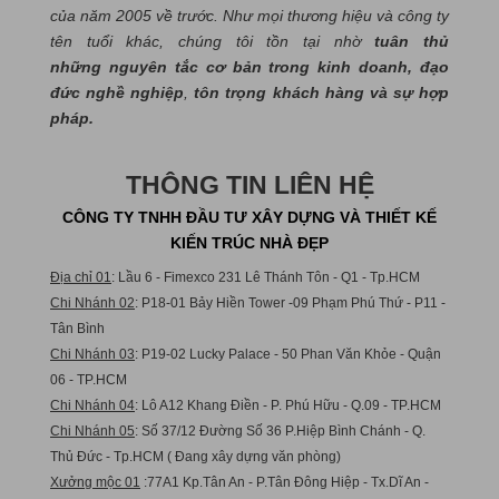
của năm 2005 về trước. Như mọi thương hiệu và công ty
tên tuổi khác, chúng tôi tồn tại nhờ
tuân thủ
những nguyên tắc cơ bản trong kinh doanh, đạo
đức nghề nghiệp
,
tôn trọng khách hàng và sự hợp
pháp.
THÔNG TIN LIÊN HỆ
CÔNG TY TNHH ĐẦU TƯ XÂY DỰNG VÀ THIẾT KẾ
KIẾN TRÚC NHÀ ĐẸP
Địa chỉ 01
: Lầu 6 - Fimexco 231 Lê Thánh Tôn - Q1 - Tp.HCM
Chi Nhánh 02
: P18-01 Bảy Hiền Tower -09 Phạm Phú Thứ - P11 -
Tân Bình
Chi Nhánh 03
: P19-02 Lucky Palace - 50 Phan Văn Khỏe - Quận
06 - TP.HCM
Chi Nhánh 04
: Lô A12 Khang Điền - P. Phú Hữu - Q.09 - TP.HCM
Chi Nhánh 05
: Số 37/12 Đường Số 36 P.Hiệp Bình Chánh - Q.
Thủ Đức - Tp.HCM ( Đang xây dựng văn phòng)
Xưởng mộc 01
:77A1 Kp.Tân An - P.Tân Đông Hiệp - Tx.Dĩ An -