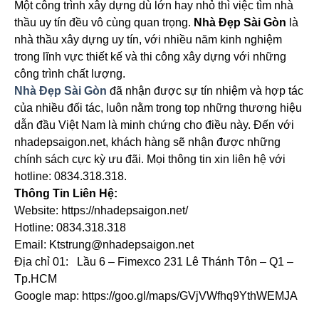
Một công trình xây dựng dù lớn hay nhỏ thì việc tìm nhà
thầu uy tín đều vô cùng quan trọng.
Nhà Đẹp Sài Gòn
là
nhà thầu xây dựng uy tín, với nhiều năm kinh nghiệm
trong lĩnh vực thiết kế và thi công xây dựng với những
công trình chất lượng.
Nhà Đẹp Sài Gòn
đã nhận được sự tín nhiệm và hợp tác
của nhiều đối tác, luôn nằm trong top những thương hiệu
dẫn đầu Việt Nam là minh chứng cho điều này. Đến với
nhadepsaigon.net, khách hàng sẽ nhận được những
chính sách cực kỳ ưu đãi. Mọi thông tin xin liên hệ với
hotline: 0834.318.318.
Thông Tin Liên Hệ:
Website: https://nhadepsaigon.net/
Hotline: 0834.318.318
Email: Ktstrung@nhadepsaigon.net
Địa chỉ 01: Lầu 6 – Fimexco 231 Lê Thánh Tôn – Q1 –
Tp.HCM
Google map: https://goo.gl/maps/GVjVWfhq9YthWEMJA