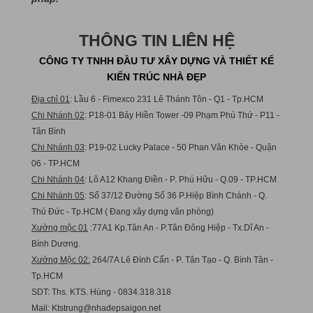
THÔNG TIN LIÊN HỆ
CÔNG TY TNHH ĐẦU TƯ XÂY DỰNG VÀ THIẾT KẾ
KIẾN TRÚC NHÀ ĐẸP
Địa chỉ 01
: Lầu 6 - Fimexco 231 Lê Thánh Tôn - Q1 - Tp.HCM
Chi Nhánh 02
: P18-01 Bảy Hiền Tower -09 Phạm Phú Thứ - P11 -
Tân Bình
Chi Nhánh 03
: P19-02 Lucky Palace - 50 Phan Văn Khỏe - Quận
06 - TP.HCM
Chi Nhánh 04
: Lô A12 Khang Điền - P. Phú Hữu - Q.09 - TP.HCM
Chi Nhánh 05
: Số 37/12 Đường Số 36 P.Hiệp Bình Chánh - Q.
Thủ Đức - Tp.HCM ( Đang xây dựng văn phòng)
Xưởng mộc 01
:77A1 Kp.Tân An - P.Tân Đông Hiệp - Tx.Dĩ An -
Bình Dương.
Xưởng Mộc 02:
264/7A Lê Đình Cẩn - P. Tân Tạo - Q. Bình Tân -
Tp.HCM
SDT: Ths. KTS. Hùng - 0834.318.318
Mail:
Ktstru
ng@nhadepsaigon.net