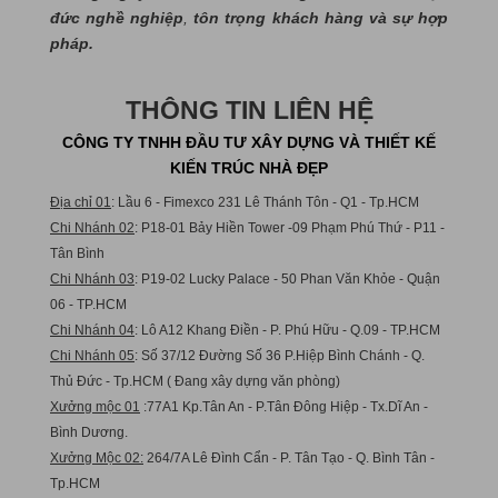
đức nghề nghiệp
,
tôn trọng khách hàng và sự hợp
pháp.
THÔNG TIN LIÊN HỆ
CÔNG TY TNHH ĐẦU TƯ XÂY DỰNG VÀ THIẾT KẾ
KIẾN TRÚC NHÀ ĐẸP
Địa chỉ 01
: Lầu 6 - Fimexco 231 Lê Thánh Tôn - Q1 - Tp.HCM
Chi Nhánh 02
: P18-01 Bảy Hiền Tower -09 Phạm Phú Thứ - P11 -
Tân Bình
Chi Nhánh 03
: P19-02 Lucky Palace - 50 Phan Văn Khỏe - Quận
06 - TP.HCM
Chi Nhánh 04
: Lô A12 Khang Điền - P. Phú Hữu - Q.09 - TP.HCM
Chi Nhánh 05
: Số 37/12 Đường Số 36 P.Hiệp Bình Chánh - Q.
Thủ Đức - Tp.HCM ( Đang xây dựng văn phòng)
Xưởng mộc 01
:77A1 Kp.Tân An - P.Tân Đông Hiệp - Tx.Dĩ An -
Bình Dương.
Xưởng Mộc 02:
264/7A Lê Đình Cẩn - P. Tân Tạo - Q. Bình Tân -
Tp.HCM