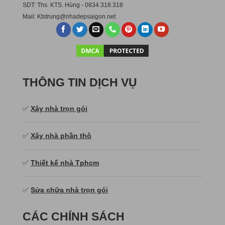
SDT: Ths. KTS. Hùng - 0834.318.318
Mail:
Ktstru
ng@nhadepsaigon.net
THÔNG TIN DỊCH VỤ
✅
Xây nhà trọn gói
✅
Xây nhà phần thô
✅
Thiết kế nhà Tphcm
✅
Sửa chữa nhà trọn gói
CÁC CHÍNH SÁCH