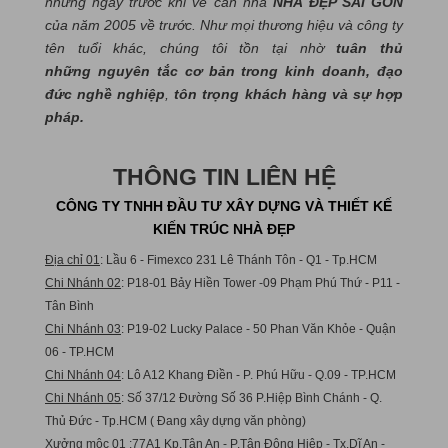
những ngày trước khi về căn nhà
NHÀ ĐẸP SÀI GÒN
của năm 2005 về trước. Như mọi thương hiệu và công ty
tên tuổi khác, chúng tôi tồn tại nhờ
tuân thủ
những nguyên tắc cơ bản trong kinh doanh, đạo
đức nghề nghiệp
,
tôn trọng khách hàng và sự hợp
pháp.
THÔNG TIN LIÊN HỆ
CÔNG TY TNHH ĐẦU TƯ XÂY DỰNG VÀ THIẾT KẾ
KIẾN TRÚC NHÀ ĐẸP
Địa chỉ 01
: Lầu 6 - Fimexco 231 Lê Thánh Tôn - Q1 - Tp.HCM
Chi Nhánh 02
: P18-01 Bảy Hiền Tower -09 Phạm Phú Thứ - P11 -
Tân Bình
Chi Nhánh 03
: P19-02 Lucky Palace - 50 Phan Văn Khỏe - Quận
06 - TP.HCM
Chi Nhánh 04
: Lô A12 Khang Điền - P. Phú Hữu - Q.09 - TP.HCM
Chi Nhánh 05
: Số 37/12 Đường Số 36 P.Hiệp Bình Chánh - Q.
Thủ Đức - Tp.HCM ( Đang xây dựng văn phòng)
Xưởng mộc 01
:77A1 Kp.Tân An - P.Tân Đông Hiệp - Tx.Dĩ An -