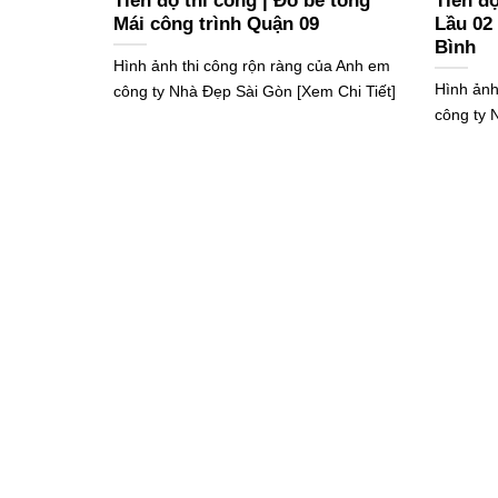
Tiến độ thi công | Đổ bê tông
Tiến độ
Mái công trình Quận 09
Lầu 02
Bình
Hình ảnh thi công rộn ràng của Anh em
Hình ảnh
công ty Nhà Đẹp Sài Gòn [Xem Chi Tiết]
công ty 