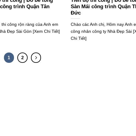
 thi công | Đổ bê tông
Tiến độ thi công | Đổ bê t
 công trình Quận Tân
Sàn Mái công trình Quận T
Đức
 thi công rộn ràng của Anh em
Chào các Anh chị, Hôm nay Anh 
Nhà Đẹp Sài Gòn [Xem Chi Tiết]
công nhân công ty Nhà Đẹp Sài 
Chi Tiết]
1
2