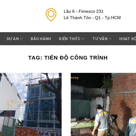
Lầu 6 - Fimexco 231
Lê Thánh Tôn - Q1 - Tp.HCM
DỰ ÁN
BẢO HÀNH
KIẾN THỨC
TƯ VẤN
HOẠT Đ
TAG:
TIẾN ĐỘ CÔNG TRÌNH