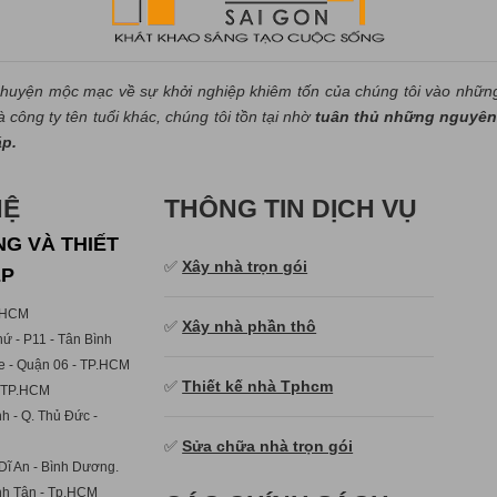
huyện mộc mạc về sự khởi nghiệp khiêm tốn của chúng tôi vào nhữn
công ty tên tuổi khác, chúng tôi tồn tại nhờ
tuân thủ những nguyên 
áp.
HỆ
THÔNG TIN DỊCH VỤ
G VÀ THIẾT
✅
Xây nhà trọn gói
ẸP
p.HCM
✅
Xây nhà phần thô
ứ - P11 - Tân Bình
e - Quận 06 - TP.HCM
✅
Thiết kế nhà Tphcm
- TP.HCM
h - Q. Thủ Đức -
✅
Sửa chữa nhà trọn gói
Dĩ An - Bình Dương.
ình Tân - Tp.HCM