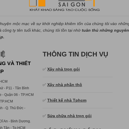
huyện mộc mạc về sự khởi nghiệp khiêm tốn của chúng tôi vào nhữn
công ty tên tuổi khác, chúng tôi tồn tại nhờ
tuân thủ những nguyên 
áp.
HỆ
THÔNG TIN DỊCH VỤ
G VÀ THIẾT
✅
Xây nhà trọn gói
ẸP
p.HCM
✅
Xây nhà phần thô
ứ - P11 - Tân Bình
e - Quận 06 - TP.HCM
✅
Thiết kế nhà Tphcm
- TP.HCM
h - Q. Thủ Đức -
✅
Sửa chữa nhà trọn gói
Dĩ An - Bình Dương.
ình Tân - Tp.HCM