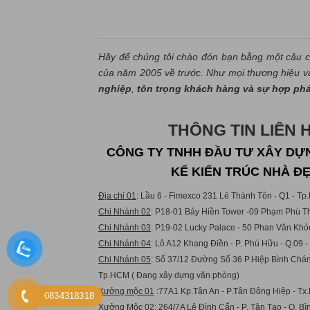
Hãy để chúng tôi chào đón bạn bằng một câu c
của năm 2005 về trước. Như mọi thương hiệu và 
nghiệp
,
tôn trọng khách hàng và sự hợp ph
THÔNG TIN LIÊN 
CÔNG TY TNHH ĐẦU TƯ XÂY DỰN
KẾ KIẾN TRÚC NHÀ Đ
Địa chỉ 01
: Lầu 6 - Fimexco 231 Lê Thánh Tôn - Q1 - T
Chi Nhánh 02
: P18-01 Bảy Hiền Tower -09 Phạm Phú Th
Chi Nhánh 03
: P19-02 Lucky Palace - 50 Phan Văn Khỏ
Chi Nhánh 04
: Lô A12 Khang Điền - P. Phú Hữu - Q.09 
Chi Nhánh 05
: Số 37/12 Đường Số 36 P.Hiệp Bình Chán
Tp.HCM ( Đang xây dựng văn phòng)
Xưởng mộc 01
:77A1 Kp.Tân An - P.Tân Đông Hiệp - Tx.
0834318318
Xưởng Mộc 02:
264/7A Lê Đình Cẩn - P. Tân Tạo - Q. B