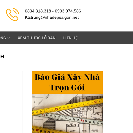
0834.318.318 - 0903.974.586
Ktstrung@nhadepsaigon.net
ỘNG
XEM THƯỚC LỖ BAN
LIÊN HỆ
NH