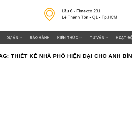
Lầu 6 - Fimexco 231
Lê Thánh Tôn - Q1 - Tp.HCM
DỰ ÁN
BẢO HÀNH
KIẾN THỨC
TƯ VẤN
HOẠT Đ
AG:
THIẾT KẾ NHÀ PHỐ HIỆN ĐẠI CHO ANH BÌ