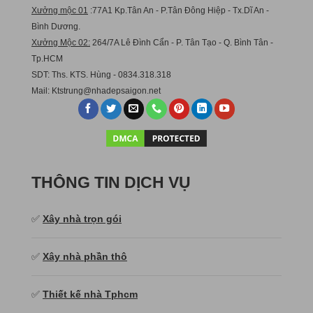
Xưởng mộc 01
:77A1 Kp.Tân An - P.Tân Đông Hiệp - Tx.Dĩ An -
Bình Dương.
Xưởng Mộc 02:
264/7A Lê Đình Cẩn - P. Tân Tạo - Q. Bình Tân -
Tp.HCM
SDT: Ths. KTS. Hùng - 0834.318.318
Mail:
Ktstru
ng@nhadepsaigon.net
THÔNG TIN DỊCH VỤ
✅
Xây nhà trọn gói
✅
Xây nhà phần thô
✅
Thiết kế nhà Tphcm