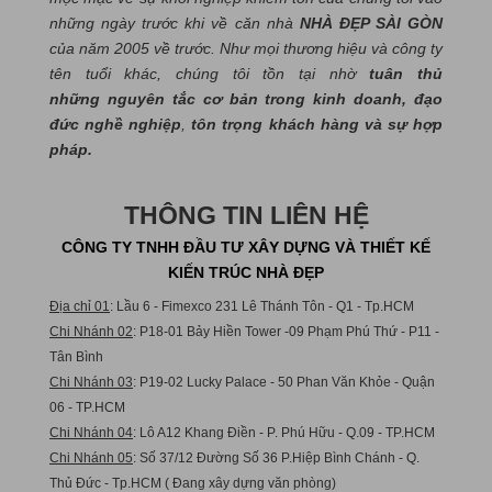
những ngày trước khi về căn nhà
NHÀ ĐẸP SÀI GÒN
của năm 2005 về trước. Như mọi thương hiệu và công ty
tên tuổi khác, chúng tôi tồn tại nhờ
tuân thủ
những nguyên tắc cơ bản trong kinh doanh, đạo
đức nghề nghiệp
,
tôn trọng khách hàng và sự hợp
pháp.
THÔNG TIN LIÊN HỆ
CÔNG TY TNHH ĐẦU TƯ XÂY DỰNG VÀ THIẾT KẾ
KIẾN TRÚC NHÀ ĐẸP
Địa chỉ 01
: Lầu 6 - Fimexco 231 Lê Thánh Tôn - Q1 - Tp.HCM
Chi Nhánh 02
: P18-01 Bảy Hiền Tower -09 Phạm Phú Thứ - P11 -
Tân Bình
Chi Nhánh 03
: P19-02 Lucky Palace - 50 Phan Văn Khỏe - Quận
06 - TP.HCM
Chi Nhánh 04
: Lô A12 Khang Điền - P. Phú Hữu - Q.09 - TP.HCM
Chi Nhánh 05
: Số 37/12 Đường Số 36 P.Hiệp Bình Chánh - Q.
Thủ Đức - Tp.HCM ( Đang xây dựng văn phòng)