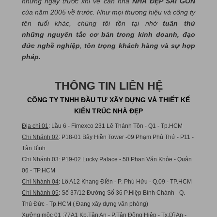
những ngày trước khi về căn nhà
NHÀ ĐẸP SÀI GÒN
của năm 2005 về trước. Như mọi thương hiệu và công ty
tên tuổi khác, chúng tôi tồn tại nhờ
tuân thủ
những nguyên tắc cơ bản trong kinh doanh, đạo
đức nghề nghiệp
,
tôn trọng khách hàng và sự hợp
pháp.
THÔNG TIN LIÊN HỆ
CÔNG TY TNHH ĐẦU TƯ XÂY DỰNG VÀ THIẾT KẾ
KIẾN TRÚC NHÀ ĐẸP
Địa chỉ 01
: Lầu 6 - Fimexco 231 Lê Thánh Tôn - Q1 - Tp.HCM
Chi Nhánh 02
: P18-01 Bảy Hiền Tower -09 Phạm Phú Thứ - P11 -
Tân Bình
Chi Nhánh 03
: P19-02 Lucky Palace - 50 Phan Văn Khỏe - Quận
06 - TP.HCM
Chi Nhánh 04
: Lô A12 Khang Điền - P. Phú Hữu - Q.09 - TP.HCM
Chi Nhánh 05
: Số 37/12 Đường Số 36 P.Hiệp Bình Chánh - Q.
Thủ Đức - Tp.HCM ( Đang xây dựng văn phòng)
Xưởng mộc 01
:77A1 Kp.Tân An - P.Tân Đông Hiệp - Tx.Dĩ An -