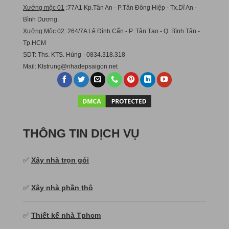
Xưởng mộc 01
:77A1 Kp.Tân An - P.Tân Đông Hiệp - Tx.Dĩ An -
Bình Dương.
Xưởng Mộc 02:
264/7A Lê Đình Cẩn - P. Tân Tạo - Q. Bình Tân -
Tp.HCM
SDT: Ths. KTS. Hùng - 0834.318.318
Mail:
Ktstru
ng@nhadepsaigon.net
THÔNG TIN DỊCH VỤ
✅
Xây nhà trọn gói
✅
Xây nhà phần thô
✅
Thiết kế nhà Tphcm