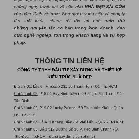
những ngày trước khi về căn nhà
NHÀ ĐẸP SÀI GÒN
của năm 2005 về trước. Như mọi thương hiệu và công ty
tên tuổi khác, chúng tôi tồn tại nhờ
tuân thủ
những nguyên tắc cơ bản trong kinh doanh, đạo
đức nghề nghiệp
,
tôn trọng khách hàng và sự hợp
pháp.
THÔNG TIN LIÊN HỆ
CÔNG TY TNHH ĐẦU TƯ XÂY DỰNG VÀ THIẾT KẾ
KIẾN TRÚC NHÀ ĐẸP
Địa chỉ 01
: Lầu 6 - Fimexco 231 Lê Thánh Tôn - Q1 - Tp.HCM
Chi Nhánh 02
: P18-01 Bảy Hiền Tower -09 Phạm Phú Thứ - P11 -
Tân Bình
Chi Nhánh 03
: P19-02 Lucky Palace - 50 Phan Văn Khỏe - Quận
06 - TP.HCM
Chi Nhánh 04
: Lô A12 Khang Điền - P. Phú Hữu - Q.09 - TP.HCM
Chi Nhánh 05
: Số 37/12 Đường Số 36 P.Hiệp Bình Chánh - Q.
Thủ Đức - Tp.HCM ( Đang xây dựng văn phòng)