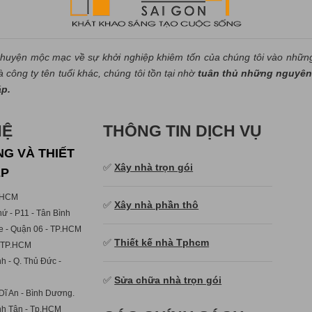
huyện mộc mạc về sự khởi nghiệp khiêm tốn của chúng tôi vào nhữn
công ty tên tuổi khác, chúng tôi tồn tại nhờ
tuân thủ những nguyên 
áp.
HỆ
THÔNG TIN DỊCH VỤ
G VÀ THIẾT
✅
Xây nhà trọn gói
ẸP
p.HCM
✅
Xây nhà phần thô
ứ - P11 - Tân Bình
e - Quận 06 - TP.HCM
✅
Thiết kế nhà Tphcm
- TP.HCM
h - Q. Thủ Đức -
✅
Sửa chữa nhà trọn gói
Dĩ An - Bình Dương.
ình Tân - Tp.HCM