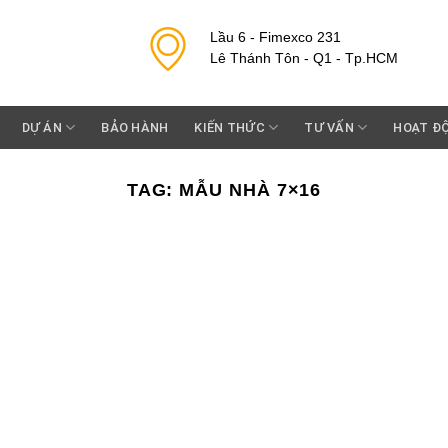
Lầu 6 - Fimexco 231
Lê Thánh Tôn - Q1 - Tp.HCM
DỰ ÁN
BẢO HÀNH
KIẾN THỨC
TƯ VẤN
HOẠT Đ
TAG:
MẪU NHÀ 7×16