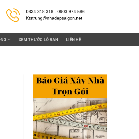
0834.318.318 - 0903.974.586
Ktstrung@nhadepsaigon.net
ỘNG
XEM THƯỚC LỖ BAN
LIÊN HỆ