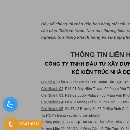
Hãy để chúng tôi chào đón bạn bằng một câu c
của năm 2005 về trước. Như mọi thương hiệu và 
nghiệp
,
tôn trọng khách hàng và sự hợp ph
THÔNG TIN LIÊN 
CÔNG TY TNHH ĐẦU TƯ XÂY DỰN
KẾ KIẾN TRÚC NHÀ Đ
Địa chỉ 01
: Lầu 6 - Fimexco 231 Lê Thánh Tôn - Q1 - T
Chi Nhánh 02
: P18-01 Bảy Hiền Tower -09 Phạm Phú Th
Chi Nhánh 03
: P19-02 Lucky Palace - 50 Phan Văn Khỏ
Chi Nhánh 04
: Lô A12 Khang Điền - P. Phú Hữu - Q.09 
Chi Nhánh 05
: Số 37/12 Đường Số 36 P.Hiệp Bình Chán
Tp.HCM ( Đang xây dựng văn phòng)
Xưởng mộc 01
:77A1 Kp.Tân An - P.Tân Đông Hiệp - Tx.
0834318318
Xưởng Mộc 02:
264/7A Lê Đình Cẩn - P. Tân Tạo - Q. B