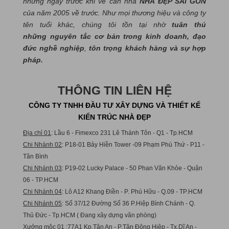
những ngày trước khi về căn nhà
NHÀ ĐẸP SÀI GÒN
của năm 2005 về trước. Như mọi thương hiệu và công ty
tên tuổi khác, chúng tôi tồn tại nhờ
tuân thủ
những nguyên tắc cơ bản trong kinh doanh, đạo
đức nghề nghiệp
,
tôn trọng khách hàng và sự hợp
pháp.
THÔNG TIN LIÊN HỆ
CÔNG TY TNHH ĐẦU TƯ XÂY DỰNG VÀ THIẾT KẾ
KIẾN TRÚC NHÀ ĐẸP
Địa chỉ 01
: Lầu 6 - Fimexco 231 Lê Thánh Tôn - Q1 - Tp.HCM
Chi Nhánh 02
: P18-01 Bảy Hiền Tower -09 Phạm Phú Thứ - P11 -
Tân Bình
Chi Nhánh 03
: P19-02 Lucky Palace - 50 Phan Văn Khỏe - Quận
06 - TP.HCM
Chi Nhánh 04
: Lô A12 Khang Điền - P. Phú Hữu - Q.09 - TP.HCM
Chi Nhánh 05
: Số 37/12 Đường Số 36 P.Hiệp Bình Chánh - Q.
Thủ Đức - Tp.HCM ( Đang xây dựng văn phòng)
Xưởng mộc 01
:77A1 Kp.Tân An - P.Tân Đông Hiệp - Tx.Dĩ An -