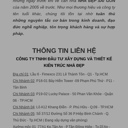
những ngày trước khi về căn nhà
NHÀ ĐẸP SÀI GÒN
của năm 2005 về trước. Như mọi thương hiệu và công ty
tên tuổi khác, chúng tôi tồn tại nhờ
tuân thủ
những nguyên tắc cơ bản trong kinh doanh, đạo
đức nghề nghiệp
,
tôn trọng khách hàng và sự hợp
pháp.
THÔNG TIN LIÊN HỆ
CÔNG TY TNHH ĐẦU TƯ XÂY DỰNG VÀ THIẾT KẾ
KIẾN TRÚC NHÀ ĐẸP
Địa chỉ 01
: Lầu 6 - Fimexco 231 Lê Thánh Tôn - Q1 - Tp.HCM
Chi Nhánh 02
: P18-01 Bảy Hiền Tower -09 Phạm Phú Thứ - P11 -
Tân Bình
Chi Nhánh 03
: P19-02 Lucky Palace - 50 Phan Văn Khỏe - Quận
06 - TP.HCM
Chi Nhánh 04
: Lô A12 Khang Điền - P. Phú Hữu - Q.09 - TP.HCM
Chi Nhánh 05
: Số 37/12 Đường Số 36 P.Hiệp Bình Chánh - Q.
Thủ Đức - Tp.HCM ( Đang xây dựng văn phòng)
Xưởng mộc 01
:77A1 Kp.Tân An - P.Tân Đông Hiệp - Tx.Dĩ An -