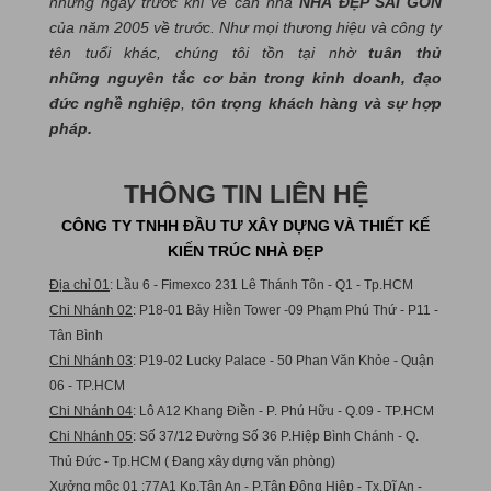
những ngày trước khi về căn nhà
NHÀ ĐẸP SÀI GÒN
của năm 2005 về trước. Như mọi thương hiệu và công ty
tên tuổi khác, chúng tôi tồn tại nhờ
tuân thủ
những nguyên tắc cơ bản trong kinh doanh, đạo
đức nghề nghiệp
,
tôn trọng khách hàng và sự hợp
pháp.
THÔNG TIN LIÊN HỆ
CÔNG TY TNHH ĐẦU TƯ XÂY DỰNG VÀ THIẾT KẾ
KIẾN TRÚC NHÀ ĐẸP
Địa chỉ 01
: Lầu 6 - Fimexco 231 Lê Thánh Tôn - Q1 - Tp.HCM
Chi Nhánh 02
: P18-01 Bảy Hiền Tower -09 Phạm Phú Thứ - P11 -
Tân Bình
Chi Nhánh 03
: P19-02 Lucky Palace - 50 Phan Văn Khỏe - Quận
06 - TP.HCM
Chi Nhánh 04
: Lô A12 Khang Điền - P. Phú Hữu - Q.09 - TP.HCM
Chi Nhánh 05
: Số 37/12 Đường Số 36 P.Hiệp Bình Chánh - Q.
Thủ Đức - Tp.HCM ( Đang xây dựng văn phòng)
Xưởng mộc 01
:77A1 Kp.Tân An - P.Tân Đông Hiệp - Tx.Dĩ An -