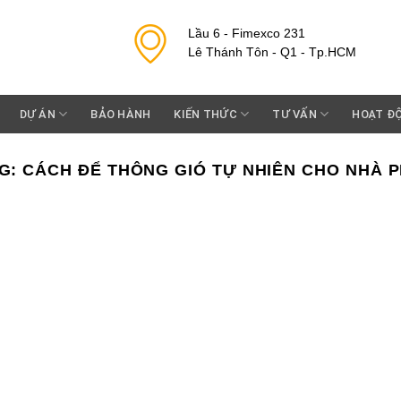
Lầu 6 - Fimexco 231
Lê Thánh Tôn - Q1 - Tp.HCM
DỰ ÁN
BẢO HÀNH
KIẾN THỨC
TƯ VẤN
HOẠT Đ
G:
CÁCH ĐỂ THÔNG GIÓ TỰ NHIÊN CHO NHÀ 