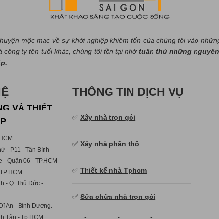
huyện mộc mạc về sự khởi nghiệp khiêm tốn của chúng tôi vào nhữn
công ty tên tuổi khác, chúng tôi tồn tại nhờ
tuân thủ những nguyên 
áp.
HỆ
THÔNG TIN DỊCH VỤ
G VÀ THIẾT
✅
Xây nhà trọn gói
ẸP
p.HCM
✅
Xây nhà phần thô
ứ - P11 - Tân Bình
e - Quận 06 - TP.HCM
✅
Thiết kế nhà Tphcm
- TP.HCM
h - Q. Thủ Đức -
✅
Sửa chữa nhà trọn gói
Dĩ An - Bình Dương.
ình Tân - Tp.HCM