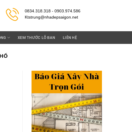
0834.318.318 - 0903.974.586
Ktstrung@nhadepsaigon.net
ỘNG
XEM THƯỚC LỖ BAN
LIÊN HỆ
PHỐ