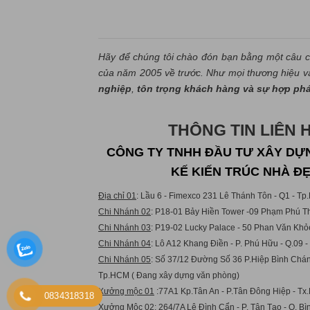
Hãy để chúng tôi chào đón bạn bằng một câu c
của năm 2005 về trước. Như mọi thương hiệu và 
nghiệp
,
tôn trọng khách hàng và sự hợp ph
THÔNG TIN LIÊN 
CÔNG TY TNHH ĐẦU TƯ XÂY DỰN
KẾ KIẾN TRÚC NHÀ Đ
Địa chỉ 01
: Lầu 6 - Fimexco 231 Lê Thánh Tôn - Q1 - T
Chi Nhánh 02
: P18-01 Bảy Hiền Tower -09 Phạm Phú Th
Chi Nhánh 03
: P19-02 Lucky Palace - 50 Phan Văn Khỏ
Chi Nhánh 04
: Lô A12 Khang Điền - P. Phú Hữu - Q.09 
Chi Nhánh 05
: Số 37/12 Đường Số 36 P.Hiệp Bình Chán
Tp.HCM ( Đang xây dựng văn phòng)
Xưởng mộc 01
:77A1 Kp.Tân An - P.Tân Đông Hiệp - Tx.
0834318318
Xưởng Mộc 02:
264/7A Lê Đình Cẩn - P. Tân Tạo - Q. B