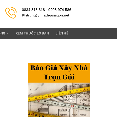
0834.318.318 - 0903.974.586
Ktstrung@nhadepsaigon.net
ỘNG
XEM THƯỚC LỖ BAN
LIÊN HỆ