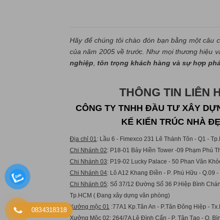
Hãy để chúng tôi chào đón bạn bằng một câu c
của năm 2005 về trước. Như mọi thương hiệu và 
nghiệp
,
tôn trọng khách hàng và sự hợp ph
THÔNG TIN LIÊN 
CÔNG TY TNHH ĐẦU TƯ XÂY DỰN
KẾ KIẾN TRÚC NHÀ Đ
Địa chỉ 01
: Lầu 6 - Fimexco 231 Lê Thánh Tôn - Q1 - T
Chi Nhánh 02
: P18-01 Bảy Hiền Tower -09 Phạm Phú Th
Chi Nhánh 03
: P19-02 Lucky Palace - 50 Phan Văn Khỏ
Chi Nhánh 04
: Lô A12 Khang Điền - P. Phú Hữu - Q.09 
Chi Nhánh 05
: Số 37/12 Đường Số 36 P.Hiệp Bình Chán
Tp.HCM ( Đang xây dựng văn phòng)
Xưởng mộc 01
:77A1 Kp.Tân An - P.Tân Đông Hiệp - Tx.
0834318318
Xưởng Mộc 02:
264/7A Lê Đình Cẩn - P. Tân Tạo - Q. B