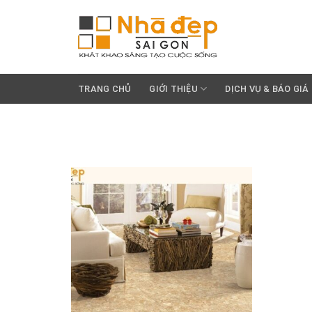
Skip
to
content
TRANG CHỦ
GIỚI THIỆU
DỊCH VỤ & BÁO GIÁ