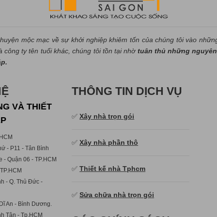
huyện mộc mạc về sự khởi nghiệp khiêm tốn của chúng tôi vào nhữn
công ty tên tuổi khác, chúng tôi tồn tại nhờ
tuân thủ những nguyên 
áp.
HỆ
THÔNG TIN DỊCH VỤ
G VÀ THIẾT
✅
Xây nhà trọn gói
ẸP
p.HCM
✅
Xây nhà phần thô
ứ - P11 - Tân Bình
e - Quận 06 - TP.HCM
✅
Thiết kế nhà Tphcm
- TP.HCM
h - Q. Thủ Đức -
✅
Sửa chữa nhà trọn gói
Dĩ An - Bình Dương.
ình Tân - Tp.HCM