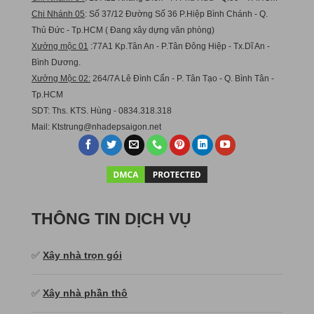
Chi Nhánh 05
: Số 37/12 Đường Số 36 P.Hiệp Bình Chánh - Q.
Thủ Đức - Tp.HCM ( Đang xây dựng văn phòng)
Xưởng mộc 01
:77A1 Kp.Tân An - P.Tân Đông Hiệp - Tx.Dĩ An -
Bình Dương.
Xưởng Mộc 02:
264/7A Lê Đình Cẩn - P. Tân Tạo - Q. Bình Tân -
Tp.HCM
SDT: Ths. KTS. Hùng - 0834.318.318
Mail:
Ktstru
ng@nhadepsaigon.net
THÔNG TIN DỊCH VỤ
✅
Xây nhà trọn gói
✅
Xây nhà phần thô