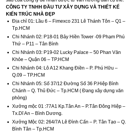
CÔNG TY TNHH ĐẦU TƯ XÂY DỰNG VÀ THIẾT KẾ
KIẾN TRÚC NHÀ ĐẸP
Địa chỉ 01: Lầu 6 – Fimexco 231 Lê Thánh Tôn – Q1 –
Tp.HCM
Chi Nhánh 02: P18-01 Bảy Hiền Tower -09 Phạm Phú
Thứ – P11 – Tân Bình
Chi Nhánh 03: P19-02 Lucky Palace – 50 Phan Văn
Khỏe – Quận 06 – TP.HCM
Chi Nhánh 04: Lô A12 Khang Điền – P. Phú Hữu –
Q.09 – TP.HCM
Chi Nhánh 05: Số 37/12 Đường Số 36 P.Hiệp Bình
Chánh – Q. Thủ Đức – Tp.HCM ( Đang xây dựng văn
phòng)
Xưởng mộc 01 :77A1 Kp.Tân An – P.Tân Đông Hiệp –
Tx.Dĩ An – Bình Dương.
Xưởng Mộc 02: 264/7A Lê Đình Cẩn – P. Tân Tạo – Q.
Bình Tân – Tp.HCM