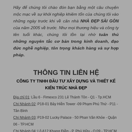
Hãy để chúng tôi chào đón bạn bằng một câu chuyện
mộc mạc về sự khởi nghiệp khiêm tốn của chúng tôi vào
những ngày trước khi về căn nhà
NHÀ ĐẸP SÀI GÒN
của năm 2005 về trước. Như mọi thương hiệu và công ty
tên tuổi khác, chúng tôi tồn tại nhờ
tuân thủ
những nguyên tắc cơ bản trong kinh doanh, đạo
đức nghề nghiệp
,
tôn trọng khách hàng và sự hợp
pháp.
THÔNG TIN LIÊN HỆ
CÔNG TY TNHH ĐẦU TƯ XÂY DỰNG VÀ THIẾT KẾ
KIẾN TRÚC NHÀ ĐẸP
Địa chỉ 01
: Lầu 6 - Fimexco 231 Lê Thánh Tôn - Q1 - Tp.HCM
Chi Nhánh 02
: P18-01 Bảy Hiền Tower -09 Phạm Phú Thứ - P11 -
Tân Bình
Chi Nhánh 03
: P19-02 Lucky Palace - 50 Phan Văn Khỏe - Quận
06 - TP.HCM
Chi Nhánh 04
: Lô A12 Khang Điền - P. Phú Hữu - Q.09 - TP.HCM