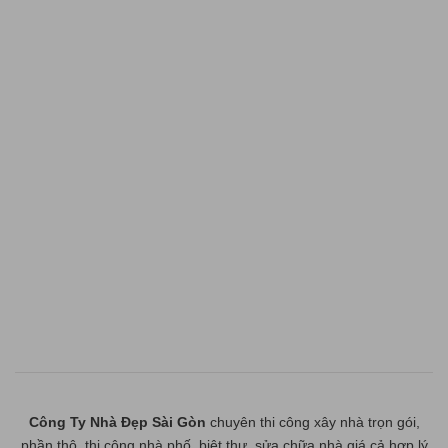
Công Ty Nhà Đẹp Sài Gòn
chuyên thi công xây nhà trọn gói,
phần thô, thi công nhà phố, biệt thự, sửa chữa nhà giá cả hợp lý