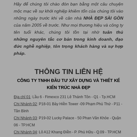
Hãy để chúng tôi chào đón bạn bằng một câu chuyện
mộc mạc về sự khởi nghiệp khiêm tốn của chúng tôi vào
những ngày trước khi về căn nhà
NHÀ ĐẸP SÀI GÒN
của năm 2005 về trước. Như mọi thương hiệu và công ty
tên tuổi khác, chúng tôi tồn tại nhờ
tuân thủ
những nguyên tắc cơ bản trong kinh doanh, đạo
đức nghề nghiệp
,
tôn trọng khách hàng và sự hợp
pháp.
THÔNG TIN LIÊN HỆ
CÔNG TY TNHH ĐẦU TƯ XÂY DỰNG VÀ THIẾT KẾ
KIẾN TRÚC NHÀ ĐẸP
Địa chỉ 01
: Lầu 6 - Fimexco 231 Lê Thánh Tôn - Q1 - Tp.HCM
Chi Nhánh 02
: P18-01 Bảy Hiền Tower -09 Phạm Phú Thứ - P11 -
Tân Bình
Chi Nhánh 03
: P19-02 Lucky Palace - 50 Phan Văn Khỏe - Quận
06 - TP.HCM
Chi Nhánh 04
: Lô A12 Khang Điền - P. Phú Hữu - Q.09 - TP.HCM