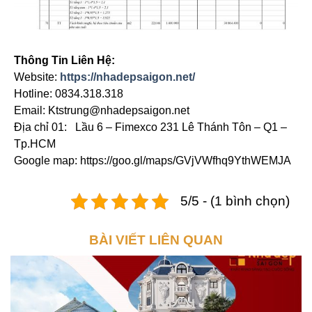
Thông Tin Liên Hệ:
Website:
https://nhadepsaigon.net/
Hotline: 0834.318.318
Email: Ktstrung@nhadepsaigon.net
Địa chỉ 01: Lầu 6 – Fimexco 231 Lê Thánh Tôn – Q1 –
Tp.HCM
Google map: https://goo.gl/maps/GVjVWfhq9YthWEMJA
5/5 - (1 bình chọn)
BÀI VIẾT LIÊN QUAN