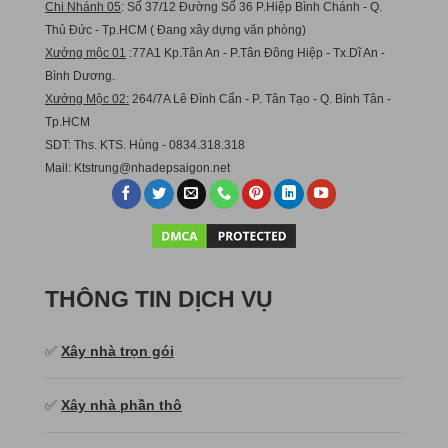
Chi Nhánh 05
: Số 37/12 Đường Số 36 P.Hiệp Bình Chánh - Q.
Thủ Đức - Tp.HCM ( Đang xây dựng văn phòng)
Xưởng mộc 01
:77A1 Kp.Tân An - P.Tân Đông Hiệp - Tx.Dĩ An -
Bình Dương.
Xưởng Mộc 02:
264/7A Lê Đình Cẩn - P. Tân Tạo - Q. Bình Tân -
Tp.HCM
SDT: Ths. KTS. Hùng - 0834.318.318
Mail:
Ktstru
ng@nhadepsaigon.net
THÔNG TIN DỊCH VỤ
✅
Xây nhà trọn gói
✅
Xây nhà phần thô