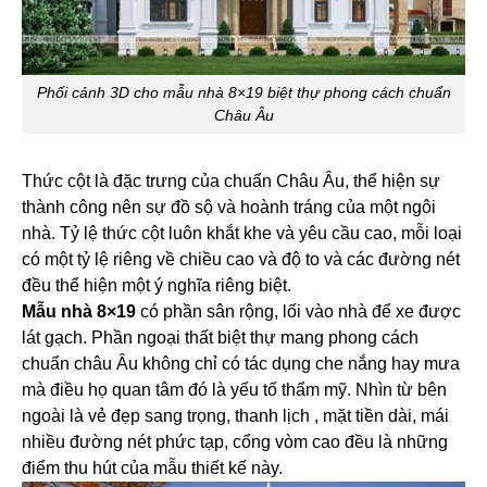
Phối cảnh 3D cho mẫu nhà 8×19 biệt thự phong cách chuẩn
Châu Âu
Thức cột là đặc trưng của chuẩn Châu Âu, thể hiện sự
thành công nên sự đồ sộ và hoành tráng của một ngôi
nhà. Tỷ lệ thức cột luôn khắt khe và yêu cầu cao, mỗi loại
có một tỷ lệ riêng về chiều cao và độ to và các đường nét
đều thể hiện một ý nghĩa riêng biệt.
Mẫu nhà 8×19
có phần sân rộng, lối vào nhà để xe được
lát gạch. Phần ngoại thất biệt thự mang phong cách
chuẩn châu Âu không chỉ có tác dụng che nắng hay mưa
mà điều họ quan tâm đó là yếu tố thẩm mỹ. Nhìn từ bên
ngoài là vẻ đẹp sang trọng, thanh lịch , mặt tiền dài, mái
nhiều đường nét phức tạp, cổng vòm cao đều là những
điểm thu hút của mẫu thiết kế này.