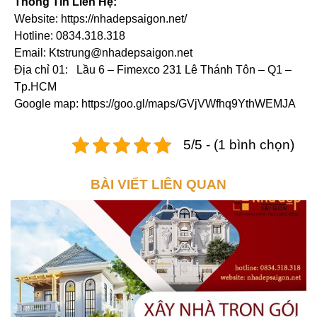
Thông Tin Liên Hệ:
Website: https://nhadepsaigon.net/
Hotline: 0834.318.318
Email: Ktstrung@nhadepsaigon.net
Địa chỉ 01: Lầu 6 – Fimexco 231 Lê Thánh Tôn – Q1 –
Tp.HCM
Google map: https://goo.gl/maps/GVjVWfhq9YthWEMJA
5/5 - (1 bình chọn)
BÀI VIẾT LIÊN QUAN