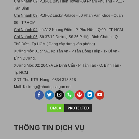
Chi Nhánh 02
: P18-01 Bảy Hiền Tower -09 Phạm Phú Thứ - P11 -
Tân Bình
Chi Nhánh 03
: P19-02 Lucky Palace - 50 Phan Văn Khỏe - Quận
06 - TP.HCM
Chi Nhánh 04
: Lô A12 Khang Điền - P. Phú Hữu - Q.09 - TP.HCM
Chi Nhánh 05
: Số 37/12 Đường Số 36 P.Hiệp Bình Chánh - Q.
Thủ Đức - Tp.HCM ( Đang xây dựng văn phòng)
Xưởng mộc 01
:77A1 Kp.Tân An - P.Tân Đông Hiệp - Tx.Dĩ An -
Bình Dương.
Xưởng Mộc 02:
264/7A Lê Đình Cẩn - P. Tân Tạo - Q. Bình Tân -
Tp.HCM
SDT: Ths. KTS. Hùng - 0834.318.318
Mail:
Ktstru
ng@nhadepsaigon.net
THÔNG TIN DỊCH VỤ