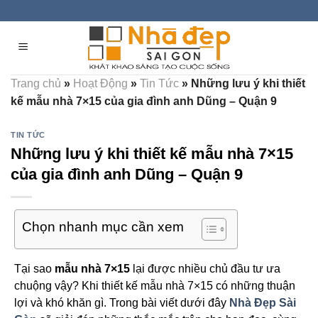
Skip
to
content
Trang chủ
»
Hoạt Động
»
Tin Tức
»
Những lưu ý khi thiết
kế mẫu nhà 7×15 của gia đình anh Dũng – Quận 9
TIN TỨC
Những lưu ý khi thiết kế mẫu nhà 7×15
của gia đình anh Dũng – Quận 9
Chọn nhanh mục cần xem
Tại sao
mẫu nhà 7×15
lại được nhiều chủ đầu tư ưa
chuộng vậy? Khi thiết kế mẫu nhà 7×15 có những thuận
lợi và khó khăn gì. Trong bài viết dưới đây
Nhà Đẹp Sài