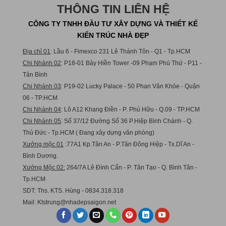
THÔNG TIN LIÊN HỆ
CÔNG TY TNHH ĐẦU TƯ XÂY DỰNG VÀ THIẾT KẾ
KIẾN TRÚC NHÀ ĐẸP
Địa chỉ 01
: Lầu 6 - Fimexco 231 Lê Thánh Tôn - Q1 - Tp.HCM
Chi Nhánh 02
: P18-01 Bảy Hiền Tower -09 Phạm Phú Thứ - P11 -
Tân Bình
Chi Nhánh 03
: P19-02 Lucky Palace - 50 Phan Văn Khỏe - Quận
06 - TP.HCM
Chi Nhánh 04
: Lô A12 Khang Điền - P. Phú Hữu - Q.09 - TP.HCM
Chi Nhánh 05
: Số 37/12 Đường Số 36 P.Hiệp Bình Chánh - Q.
Thủ Đức - Tp.HCM ( Đang xây dựng văn phòng)
Xưởng mộc 01
:77A1 Kp.Tân An - P.Tân Đông Hiệp - Tx.Dĩ An -
Bình Dương.
Xưởng Mộc 02:
264/7A Lê Đình Cẩn - P. Tân Tạo - Q. Bình Tân -
Tp.HCM
SDT: Ths. KTS. Hùng - 0834.318.318
Mail:
Ktstru
ng@nhadepsaigon.net