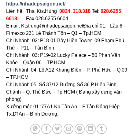
https://nhadepsaigon.net/
Liên hệ: Ths. Kts.Hùng
0834. 318.318
Tel:
028.6255
6618
– Fax:028.6255 6604
Email:
Ktstrung@nhadepsaigon.net
Địa chỉ 01: Lầu 6 –
Fimexco 231 Lê Thánh Tôn – Q1 – Tp.HCM
Chi Nhánh 02: P18-01 Bảy Hiền Tower -09 Phạm Phú
Thứ – P11 – Tân Bình
Chi Nhánh 03: P19-02 Lucky Palace – 50 Phan Văn
Khỏe – Quận 06 – TP.HCM
Chi Nhánh 04: Lô A12 Khang Điền – P. Phú Hữu – Q.09
– TP.HCM
Chi Nhánh 05: Số 37/12 Đường Số 36 P.Hiệp Bình
Chánh – Q. Thủ Đức – Tp.HCM ( Đang xây dựng văn
phòng)
Xưởng mộc 01 :77A1 Kp.Tân An – P.Tân Đông Hiệp –
Tx.Dĩ An – Bình Dương.