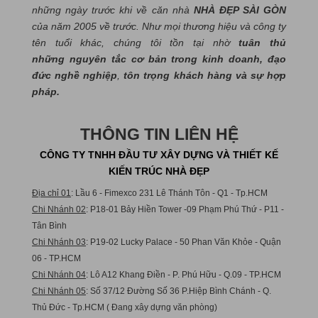
những ngày trước khi về căn nhà
NHÀ ĐẸP SÀI GÒN
của năm 2005 về trước. Như mọi thương hiệu và công ty
tên tuổi khác, chúng tôi tồn tại nhờ
tuân thủ
những nguyên tắc cơ bản trong kinh doanh, đạo
đức nghề nghiệp
,
tôn trọng khách hàng và sự hợp
pháp.
THÔNG TIN LIÊN HỆ
CÔNG TY TNHH ĐẦU TƯ XÂY DỰNG VÀ THIẾT KẾ
KIẾN TRÚC NHÀ ĐẸP
Địa chỉ 01
: Lầu 6 - Fimexco 231 Lê Thánh Tôn - Q1 - Tp.HCM
Chi Nhánh 02
: P18-01 Bảy Hiền Tower -09 Phạm Phú Thứ - P11 -
Tân Bình
Chi Nhánh 03
: P19-02 Lucky Palace - 50 Phan Văn Khỏe - Quận
06 - TP.HCM
Chi Nhánh 04
: Lô A12 Khang Điền - P. Phú Hữu - Q.09 - TP.HCM
Chi Nhánh 05
: Số 37/12 Đường Số 36 P.Hiệp Bình Chánh - Q.
Thủ Đức - Tp.HCM ( Đang xây dựng văn phòng)