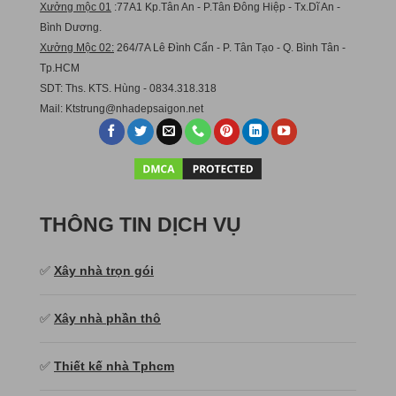
Xưởng mộc 01
:77A1 Kp.Tân An - P.Tân Đông Hiệp - Tx.Dĩ An -
Bình Dương.
Xưởng Mộc 02:
264/7A Lê Đình Cẩn - P. Tân Tạo - Q. Bình Tân -
Tp.HCM
SDT: Ths. KTS. Hùng - 0834.318.318
Mail:
Ktstru
ng@nhadepsaigon.net
THÔNG TIN DỊCH VỤ
✅
Xây nhà trọn gói
✅
Xây nhà phần thô
✅
Thiết kế nhà Tphcm