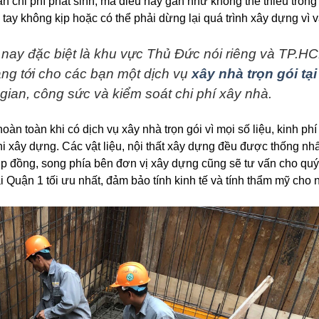
 chi phí phát sinh, mà điều này gần như không thể thiếu trong
 tay không kịp hoặc có thể phải dừng lại quá trình xây dựng vì 
 nay đặc biệt là khu vực Thủ Đức nói riêng và TP.H
ng tới cho các bạn một dịch vụ
xây nhà trọn gói tại
 gian, công sức và kiểm soát chi phí xây nhà.
àn toàn khi có dịch vụ xây nhà trọn gói vì mọi số liệu, kinh phí
i xây dựng. Các vật liệu, nội thất xây dựng đều được thống nhấ
hợp đồng, song phía bên đơn vị xây dựng cũng sẽ tư vấn cho quý
 Quận 1 tối ưu nhất, đảm bảo tính kinh tế và tính thẩm mỹ cho 