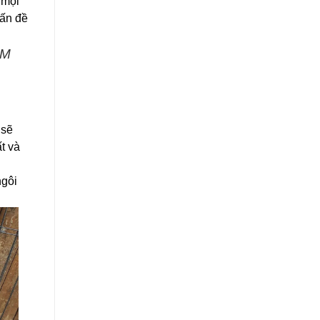
 mọi
vấn đề
CM
 sẽ
t và
ngôi