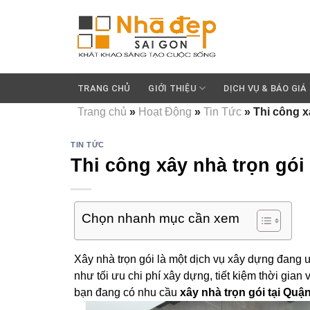
Skip
to
content
TRANG CHỦ
GIỚI THIỆU
DỊCH VỤ & BÁO GIÁ
Trang chủ
»
Hoạt Động
»
Tin Tức
»
Thi công x
TIN TỨC
Thi công xây nhà trọn gói 
Chọn nhanh mục cần xem
Xây nhà trọn gói là một dịch vụ xây dựng đang ưa
như tối ưu chi phí xây dựng, tiết kiệm thời gia
bạn đang có nhu cầu
xây nhà trọn gói tại Quận