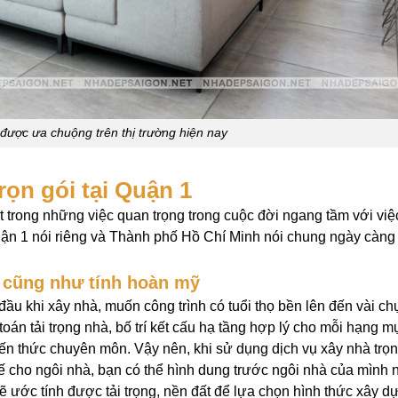
 được ưa chuộng trên thị trường hiện nay
rọn gói tại Quận 1
t trong những việc quan trọng trong cuộc đời ngang tầm với việ
 Quận 1 nói riêng và Thành phố Hồ Chí Minh nói chung ngày càng
t cũng như tính hoàn mỹ
đầu khi xây nhà, muốn công trình có tuổi thọ bền lên đến vài ch
toán tải trọng nhà, bố trí kết cấu hạ tầng hợp lý cho mỗi hạng m
ến thức chuyên môn. Vậy nên, khi sử dụng dịch vụ xây nhà trọn
t kế cho ngôi nhà, bạn có thể hình dung trước ngôi nhà của mình
 ước tính được tải trọng, nền đất để lựa chọn hình thức xây d