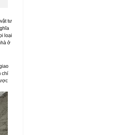
vật tư
nghĩa
i loại
nhà ở
giao
 chí
được