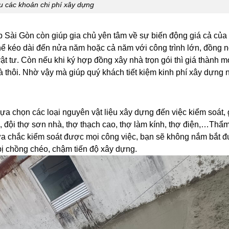
u các khoản chi phí xây dựng
p Sài Gòn còn giúp gia chủ yên tâm về sự biến động giá cả của 
thể kéo dài đến nửa năm hoặc cả năm với công trình lớn, đồng 
ật tư. Còn nếu khi ký hợp đồng xây nhà trọn gói thì giá thành mọ
mà thôi. Nhờ vậy mà giúp quý khách tiết kiệm kinh phí xây dựng 
 lựa chọn các loại nguyên vật liệu xây dựng đến việc kiểm soát, 
, đội thợ sơn nhà, thợ thạch cao, thợ làm kính, thợ điện,…Thẩm
ưa chắc kiểm soát được mọi công việc, bạn sẽ không nắm bắt 
bị chồng chéo, chậm tiến độ xây dựng.