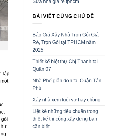
Sửa nhà giá rẻ tphcm
BÀI VIẾT CÙNG CHỦ ĐỀ
Báo Giá Xây Nhà Trọn Gói Giá
Rẻ, Trọn Gói tại TPHCM năm
2025
Thiết kế biệt thự Chị Thanh tại
Quận 07
c lập
Nhà Phố giản đơn tại Quận Tân
 một
Phú
Xây nhà xem tuổi vợ hay chồng
ục
Liệt kê những tiêu chuẩn trong
ục.
thiết kế thi công xây dựng bạn
 gói
cần biết
 như
ựng