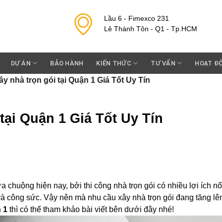
Lầu 6 - Fimexco 231
Lê Thánh Tôn - Q1 - Tp.HCM
DỰ ÁN
BẢO HÀNH
KIẾN THỨC
TƯ VẤN
HOẠT Đ
ây nhà trọn gói tại Quận 1 Giá Tốt Uy Tín
tại Quận 1 Giá Tốt Uy Tín
 chuộng hiện nay, bởi thi công nhà trọn gói có nhiều lợi ích nổ
n và công sức. Vậy nên mà nhu cầu xây nhà trọn gói đang tăng lê
 1
thì có thể tham khảo bài viết bên dưới đây nhé!