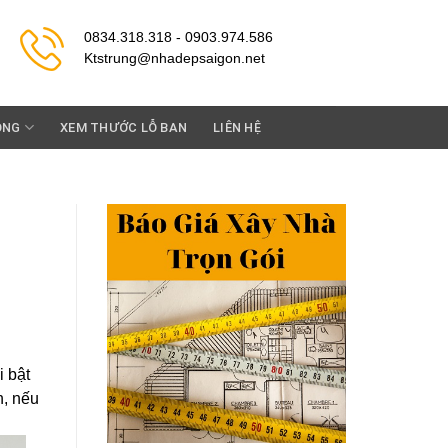
0834.318.318 - 0903.974.586
Ktstrung@nhadepsaigon.net
ỘNG
XEM THƯỚC LỖ BAN
LIÊN HỆ
i bật
n, nếu