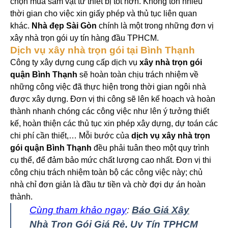
chọn mua sắm vật tư thiết bị tốt hơn. Không tốn nhiều
thời gian cho việc xin giấy phép và thủ tục liên quan
khác.
Nhà đẹp Sài Gòn
chính là một trong những đơn vị
xây nhà trọn gói uy tín hàng đầu TPHCM.
Dịch vụ xây nhà trọn gói tại Bình Thạnh
Công ty xây dựng cung cấp dịch vụ
xây nhà trọn gói
quận Bình Thạnh
sẽ hoàn toàn chịu trách nhiệm về
những công việc đã thực hiện trong thời gian ngôi nhà
được xây dựng.
Đơn vị thi công sẽ lên kế hoạch và hoàn
thành nhanh chóng các công việc như lên ý tưởng thiết
kế, hoàn thiện các thủ tục xin phép xây dựng, dự toán các
chi phí cần thiết,… Mỗi bước của
dịch vụ xây nhà trọn
gói quận Bình Thạnh
đều phải tuân theo một quy trình
cụ thể, để đảm bảo mức chất lượng cao nhất. Đơn vị thi
công chịu trách nhiệm toàn bộ các công việc này; chủ
nhà chỉ đơn giản là đầu tư tiền và chờ đợi dự án hoàn
thành.
Cùng tham khảo ngay
:
Báo Giá Xây
Nhà Trọn Gói Giá Rẻ, Uy Tín TPHCM