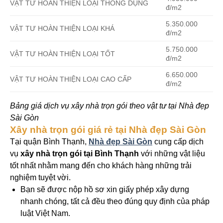
VẬT TƯ HOÀN THIỆN LOẠI THÔNG DỤNG
đ/m2
5.350.000
VẬT TƯ HOÀN THIỆN LOẠI KHÁ
đ/m2
5.750.000
VẬT TƯ HOÀN THIỆN LOẠI TỐT
đ/m2
6.650.000
VẬT TƯ HOÀN THIỆN LOẠI CAO CẤP
đ/m2
Bảng giá dịch vụ xây nhà trọn gói theo vật tư tại Nhà đẹp
Sài Gòn
Xây nhà trọn gói giá rẻ tại Nhà đẹp Sài Gòn
Tại quận Bình Thạnh,
Nhà đẹp Sài Gòn
cung cấp dịch
vụ
xây nhà trọn gói tại Bình Thạnh
với những vật liệu
tốt nhất nhằm mang đến cho khách hàng những trải
nghiệm tuyệt vời.
Bạn sẽ được nộp hồ sơ xin giấy phép xây dựng
nhanh chóng, tất cả đều theo đúng quy định của pháp
luật Việt Nam.