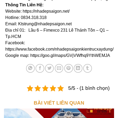
Thông Tin Liên Hệ:
Website: https://nhadepsaigon.net/
Hotline: 0834.318.318
Email: Ktstrung@nhadepsaigon.net
Địa chỉ 01: Lầu 6 – Fimexco 231 Lê Thánh Tôn – Q1 –
Tp.HCM
Facebook:
https://www.facebook.com/nhadepsaigonkientrucxaydung/
Google map: https://goo.gl/maps/GVjVWfhq9YthWEMJA
5/5 - (1 bình chọn)
BÀI VIẾT LIÊN QUAN