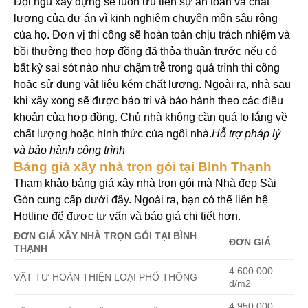
Đội ngũ xây dựng sẽ luôn ưu tiên sự an toàn và chất
lượng của dự án vì kinh nghiệm chuyên môn sâu rộng
của họ. Đơn vị thi công sẽ hoàn toàn chịu trách nhiệm và
bồi thường theo hợp đồng đã thỏa thuận trước nếu có
bất kỳ sai sót nào như chậm trễ trong quá trình thi công
hoặc sử dụng vật liệu kém chất lượng.
Ngoài ra, nhà sau
khi xây xong sẽ được bảo trì và bảo hành theo các điều
khoản của hợp đồng. Chủ nhà không cần quá lo lắng về
chất lượng hoặc hình thức của ngôi nhà.
Hỗ trợ pháp lý
và bảo hành công trình
Bảng giá xây nhà trọn gói tại Bình Thạnh
Tham khảo bảng giá xây nhà trọn gói mà Nhà đẹp Sài
Gòn cung cấp dưới đây. Ngoài ra, bạn có thể liên hệ
Hotline để được tư vấn và báo giá chi tiết hơn.
ĐƠN GIÁ XÂY NHÀ TRỌN GÓI TẠI BÌNH
ĐƠN GIÁ
THẠNH
4.600.000
VẬT TƯ HOÀN THIỆN LOẠI PHỔ THÔNG
đ/m2
4.950.000