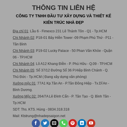
THÔNG TIN LIÊN HỆ
CÔNG TY TNHH ĐẦU TƯ XÂY DỰNG VÀ THIẾT KẾ
KIẾN TRÚC NHÀ ĐẸP
Địa chỉ 01
: Lầu 6 - Fimexco 231 Lê Thánh Tôn - Q1 - Tp.HCM
Chi Nhánh 02
: P18-01 Bảy Hiền Tower -09 Phạm Phú Thứ - P11 -
Tân Bình
Chi Nhánh 03
: P19-02 Lucky Palace - 50 Phan Văn Khỏe - Quận
06 - TP.HCM
Chi Nhánh 04
: Lô A12 Khang Điền - P. Phú Hữu - Q.09 - TP.HCM
Chi Nhánh 05
: Số 37/12 Đường Số 36 P.Hiệp Bình Chánh - Q.
Thủ Đức - Tp.HCM ( Đang xây dựng văn phòng)
Xưởng mộc 01
:77A1 Kp.Tân An - P.Tân Đông Hiệp - Tx.Dĩ An -
Bình Dương.
Xưởng Mộc 02:
264/7A Lê Đình Cẩn - P. Tân Tạo - Q. Bình Tân -
Tp.HCM
SDT: Ths. KTS. Hùng - 0834.318.318
Mail:
Ktstru
ng@nhadepsaigon.net