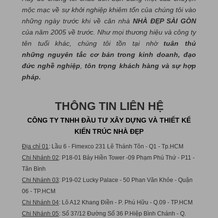
mộc mạc về sự khởi nghiệp khiêm tốn của chúng tôi vào
những ngày trước khi về căn nhà
NHÀ ĐẸP SÀI GÒN
của năm 2005 về trước. Như mọi thương hiệu và công ty
tên tuổi khác, chúng tôi tồn tại nhờ
tuân thủ
những nguyên tắc cơ bản trong kinh doanh, đạo
đức nghề nghiệp
,
tôn trọng khách hàng và sự hợp
pháp.
THÔNG TIN LIÊN HỆ
CÔNG TY TNHH ĐẦU TƯ XÂY DỰNG VÀ THIẾT KẾ
KIẾN TRÚC NHÀ ĐẸP
Địa chỉ 01
: Lầu 6 - Fimexco 231 Lê Thánh Tôn - Q1 - Tp.HCM
Chi Nhánh 02
: P18-01 Bảy Hiền Tower -09 Phạm Phú Thứ - P11 -
Tân Bình
Chi Nhánh 03
: P19-02 Lucky Palace - 50 Phan Văn Khỏe - Quận
06 - TP.HCM
Chi Nhánh 04
: Lô A12 Khang Điền - P. Phú Hữu - Q.09 - TP.HCM
Chi Nhánh 05
: Số 37/12 Đường Số 36 P.Hiệp Bình Chánh - Q.