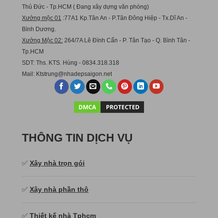
Thủ Đức - Tp.HCM ( Đang xây dựng văn phòng)
Xưởng mộc 01
:77A1 Kp.Tân An - P.Tân Đông Hiệp - Tx.Dĩ An -
Bình Dương.
Xưởng Mộc 02:
264/7A Lê Đình Cẩn - P. Tân Tạo - Q. Bình Tân -
Tp.HCM
SDT: Ths. KTS. Hùng - 0834.318.318
Mail:
Ktstru
ng@nhadepsaigon.net
THÔNG TIN DỊCH VỤ
✅
Xây nhà trọn gói
✅
Xây nhà phần thô
✅
Thiết kế nhà Tphcm