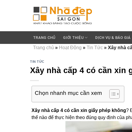
Skip
to
content
TRANG CHỦ
GIỚI THIỆU
DỊCH VỤ & BÁO GIÁ
Trang chủ
»
Hoạt Động
»
Tin Tức
»
Xây nhà cấ
TIN TỨC
Xây nhà cấp 4 có cần xin
Chọn nhanh mục cần xem
Xây nhà cấp 4 có cần xin giấy phép không
? 
thế nào để thực hiện theo đúng quy định của ph