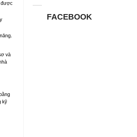
0 được
FACEBOOK
y
 năng.
sơ và
 nhà
 bằng
g kỹ