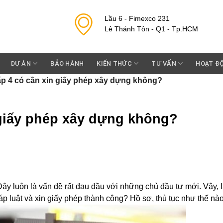
Lầu 6 - Fimexco 231
Lê Thánh Tôn - Q1 - Tp.HCM
DỰ ÁN
BẢO HÀNH
KIẾN THỨC
TƯ VẤN
HOẠT Đ
p 4 có cần xin giấy phép xây dựng không?
 giấy phép xây dựng không?
Đây luôn là vấn đề rất đau đầu với những chủ đầu tư mới. Vậy, 
áp luật và xin giấy phép thành công? Hồ sơ, thủ tục như thế n