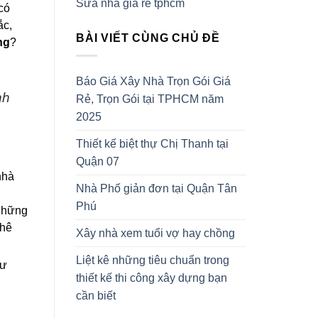
Sửa nhà giá rẻ tphcm
có
ắc,
BÀI VIẾT CÙNG CHỦ ĐỀ
ng
?
Báo Giá Xây Nhà Trọn Gói Giá
nh
Rẻ, Trọn Gói tại TPHCM năm
2025
Thiết kế biệt thự Chị Thanh tại
Quận 07
nhà
Nhà Phố giản đơn tại Quận Tân
Phú
 những
phê
Xây nhà xem tuổi vợ hay chồng
Liệt kê những tiêu chuẩn trong
cư
thiết kế thi công xây dựng bạn
cần biết