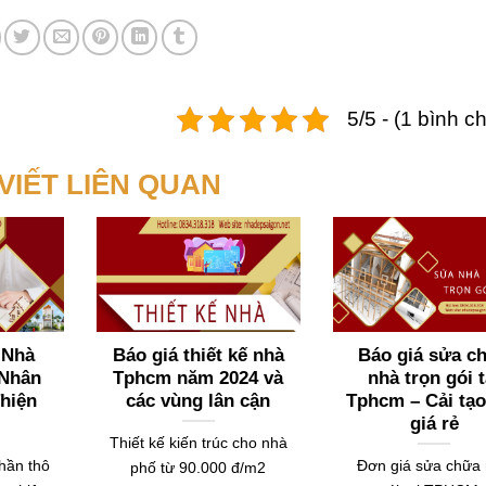
5/5 - (1 bình c
 VIẾT LIÊN QUAN
y Nhà
Báo giá thiết kế nhà
Báo giá sửa 
 Nhân
Tphcm năm 2024 và
nhà trọn gói ta
hiện
các vùng lân cận
Tphcm – Cải tạo
giá rẻ
Thiết kế kiến trúc cho nhà
phần thô
Đơn giá sửa chữa
phố từ 90.000 đ/m2