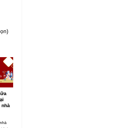
họn)
chữa
̣i
 nhà
 nhà