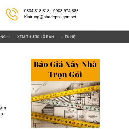
0834.318.318 - 0903.974.586
Ktstrung@nhadepsaigon.net
ỘNG
XEM THƯỚC LỖ BAN
LIÊN HỆ
làm
ào?