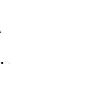
ả.
 tư có