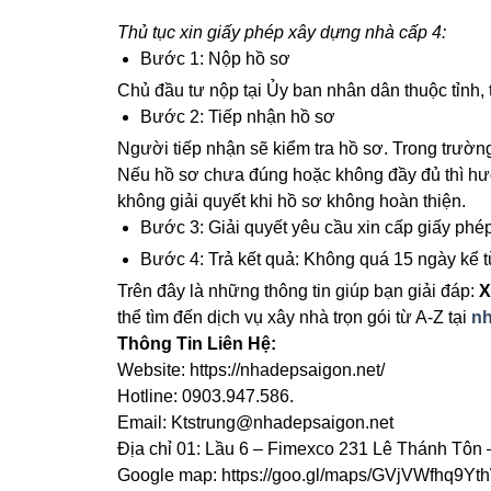
Thủ tục xin giấy phép xây dựng nhà cấp 4:
Bước 1: Nộp hồ sơ
Chủ đầu tư nộp tại Ủy ban nhân dân thuộc tỉnh, 
Bước 2: Tiếp nhận hồ sơ
Người tiếp nhận sẽ kiểm tra hồ sơ. Trong trường
Nếu hồ sơ chưa đúng hoặc không đầy đủ thì hướ
không giải quyết khi hồ sơ không hoàn thiện.
Bước 3: Giải quyết yêu cầu xin cấp giấy phé
Bước 4: Trả kết quả: Không quá 15 ngày kể t
Trên đây là những thông tin giúp bạn giải đáp:
X
thể tìm đến dịch vụ xây nhà trọn gói từ A-Z tại
nh
Thông Tin Liên Hệ:
Website: https://nhadepsaigon.net/
Hotline: 0903.947.586.
Email: Ktstrung@nhadepsaigon.net
Địa chỉ 01: Lầu 6 – Fimexco 231 Lê Thánh Tôn
Google map: https://goo.gl/maps/GVjVWfhq9