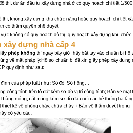
ô thị, dự án đầu tư xây dựng nhà ở có quy hoạch chi tiết 1/50
 thị, không xây dựng khu chức năng hoặc quy hoạch chi tiết xâ
n có thẩm quyền phê duyệt.
u vực không có quy hoạch đô thị, quy hoạch xây dựng khu chức
ép xây dựng nhà cấp 4
giấy phép không
thì ngay bây giờ, hãy bắt tay vào chuẩn bị hồ 
úng về mặt pháp lý:
Hồ sơ chuẩn bị để xin giấy phép xây dựng
CP quy định như sau:
y định của pháp luật như: Sổ đỏ, Sổ hồng…
g công trình trên lô đất kèm sơ đồ vị trí công trình; Bản vẽ mặt
ặt bằng móng, cắt móng kèm sơ đồ đấu nối các hệ thống hạ tần
 thiết kế về phòng cháy, chữa cháy + Bản vẽ thẩm duyệt trong
háy có yêu cầu.