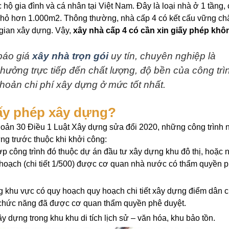
 hộ gia đình và cá nhân tại Việt Nam. Đây là loại nhà ở 1 tầng, 
 nhỏ hơn 1.000m2. Thông thường, nhà cấp 4 có kết cấu vững ch
ời gian xây dựng. Vậy,
xây nhà cấp 4 có cần xin giấy phép khô
áo giá
xây nhà trọn gói
uy tín, chuyên nghiệp là
hưởng trực tiếp đến chất lượng, độ bền của công trì
hoản chi phí xây dựng ở mức tốt nhất.
iấy phép xây dựng?
oản 30 Điều 1 Luật Xây dựng sửa đổi 2020, những công trình 
ng trước thuộc khi khởi công:
ợp công trình đó thuộc dự án đầu tư xây dựng khu đô thị, hoặc
hoạch (chi tiết 1/500) được cơ quan nhà nước có thẩm quyền 
g khu vực có quy hoạch quy hoạch chi tiết xây dựng điểm dân 
 chức năng đã được cơ quan thẩm quyền phê duyệt.
dựng trong khu khu di tích lịch sử – văn hóa, khu bảo tồn.