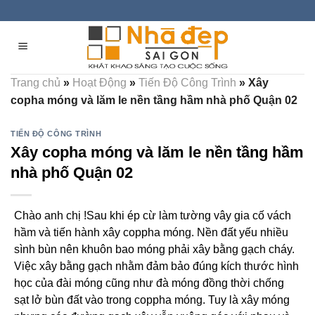
Skip
to
content
Trang chủ
»
Hoạt Động
»
Tiến Độ Công Trình
»
Xây
copha móng và lăm le nền tầng hầm nhà phố Quận 02
TIẾN ĐỘ CÔNG TRÌNH
Xây copha móng và lăm le nền tầng hầm
nhà phố Quận 02
Chào anh chị !Sau khi ép cừ làm tường vây gia cố vách
hầm và tiến hành xây coppha móng. Nền đất yếu nhiều
sình bùn nên khuôn bao móng phải xây bằng gạch cháy.
Việc xây bằng gạch nhằm đảm bảo đúng kích thước hình
học của đài móng cũng như đà móng đồng thời chống
sạt lở bùn đất vào trong coppha móng. Tuy là xây móng