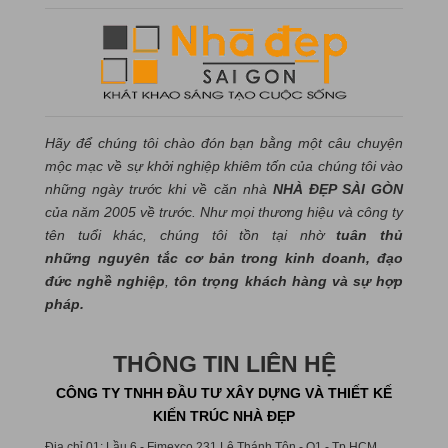
Hãy để chúng tôi chào đón bạn bằng một câu chuyện
mộc mạc về sự khởi nghiệp khiêm tốn của chúng tôi vào
những ngày trước khi về căn nhà
NHÀ ĐẸP SÀI GÒN
của năm 2005 về trước. Như mọi thương hiệu và công ty
tên tuổi khác, chúng tôi tồn tại nhờ
tuân thủ
những nguyên tắc cơ bản trong kinh doanh, đạo
đức nghề nghiệp
,
tôn trọng khách hàng và sự hợp
pháp.
THÔNG TIN LIÊN HỆ
CÔNG TY TNHH ĐẦU TƯ XÂY DỰNG VÀ THIẾT KẾ
KIẾN TRÚC NHÀ ĐẸP
Địa chỉ 01
: Lầu 6 - Fimexco 231 Lê Thánh Tôn - Q1 - Tp.HCM