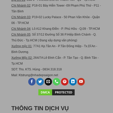
Chi Nhánh 02
: P18-01 Bảy Hiền Tower -09 Phạm Phú Thứ - P11 -
Tân Bình
Chi Nhánh 03
: P19-02 Lucky Palace - 50 Phan Văn Khỏe - Quận
06 - TP.HCM
Chi Nhánh 04
: Lô A12 Khang Điền - P. Phú Hữu - Q.09 - TP.HCM
Chi Nhánh 05
: Số 37/12 Đường Số 36 P.Hiệp Bình Chánh - Q.
Thủ Đức - Tp.HCM ( Đang xây dựng văn phòng)
Xưởng mộc 01
:77A1 Kp.Tân An - P.Tân Đông Hiệp - Tx.Dĩ An -
Bình Dương.
Xưởng Mộc 02:
264/7A Lê Đình Cẩn - P. Tân Tạo - Q. Bình Tân -
Tp.HCM
SDT: Ths. KTS. Hùng - 0834.318.318
Mail:
Ktstru
ng@nhadepsaigon.net
THÔNG TIN DỊCH VỤ