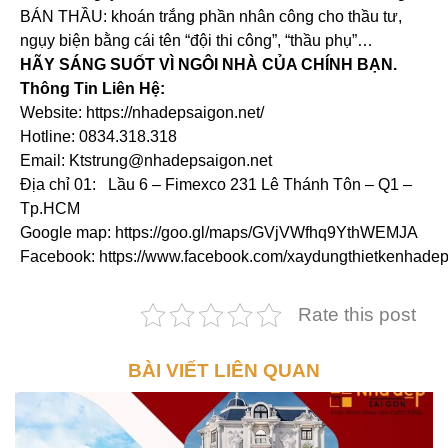
BÁN THẦU: khoán trắng phần nhân công cho thầu tư,
ngụy biện bằng cái tên “đội thi công”, “thầu phụ”…
HÃY SÁNG SUỐT VÌ NGÔI NHÀ CỦA CHÍNH BẠN.
Thông Tin Liên Hệ:
Website: https://nhadepsaigon.net/
Hotline: 0834.318.318
Email: Ktstrung@nhadepsaigon.net
Địa chỉ 01: Lầu 6 – Fimexco 231 Lê Thánh Tôn – Q1 –
Tp.HCM
Google map: https://goo.gl/maps/GVjVWfhq9YthWEMJA
Facebook: https://www.facebook.com/xaydungthietkenhade
Rate this post
BÀI VIẾT LIÊN QUAN