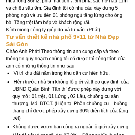
mua rộng 86m2, phía mặt tiền 7,5m phía sau nở hậu 11m
và chiều sâu 9m. Gia đình tôi có nhu cầu xây dựng 5
phòng ngủ và ưu tiên 01 phòng ngủ tầng lửng cho ông
bà. Tầng trệt làm bếp và khách rộng rãi.
Kính mong công ty giúp đỡ và tư vấn. (Phát)
Tư vấn thiết kế nhà phố 9×11 từ Nhà Đẹp
Sài Gòn
Chào Anh Phát! Theo thông tin anh cung cấp và theo
thông tin quy hoạch chúng tôi có được thì công trình của
anh có những thông tin như sau:
Vị trí khu đất nằm trong khu dân cư hiện hữu.
Hẻm trước nhà 5m không lộ giới và theo quy định của
UBND Quận Bình Tân thì được phép xây dựng với
quy mô : 01 trệt , 01 Lửng , 02 Lầu, chuồng cu sân
thượng, Mái BTCT. (Hiện tại Phần chuồng cu – buồng
thang chỉ được phép xây dựng 30% diện tích của tầng
trệt)
Không được vươn ban công ra ngoài lộ giới xây dựng