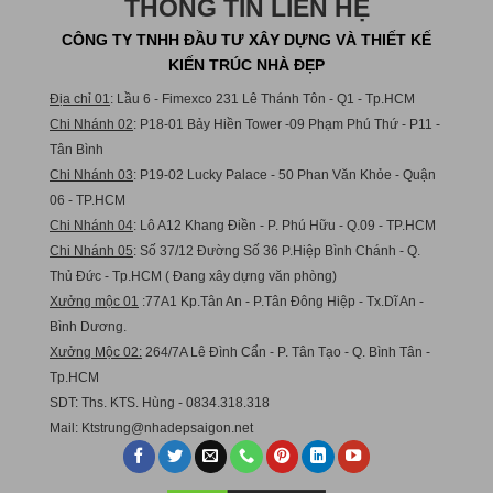
THÔNG TIN LIÊN HỆ
CÔNG TY TNHH ĐẦU TƯ XÂY DỰNG VÀ THIẾT KẾ
KIẾN TRÚC NHÀ ĐẸP
Địa chỉ 01
: Lầu 6 - Fimexco 231 Lê Thánh Tôn - Q1 - Tp.HCM
Chi Nhánh 02
: P18-01 Bảy Hiền Tower -09 Phạm Phú Thứ - P11 -
Tân Bình
Chi Nhánh 03
: P19-02 Lucky Palace - 50 Phan Văn Khỏe - Quận
06 - TP.HCM
Chi Nhánh 04
: Lô A12 Khang Điền - P. Phú Hữu - Q.09 - TP.HCM
Chi Nhánh 05
: Số 37/12 Đường Số 36 P.Hiệp Bình Chánh - Q.
Thủ Đức - Tp.HCM ( Đang xây dựng văn phòng)
Xưởng mộc 01
:77A1 Kp.Tân An - P.Tân Đông Hiệp - Tx.Dĩ An -
Bình Dương.
Xưởng Mộc 02:
264/7A Lê Đình Cẩn - P. Tân Tạo - Q. Bình Tân -
Tp.HCM
SDT: Ths. KTS. Hùng - 0834.318.318
Mail:
Ktstru
ng@nhadepsaigon.net