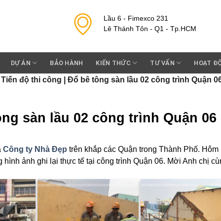
Lầu 6 - Fimexco 231
Lê Thánh Tôn - Q1 - Tp.HCM
DỰ ÁN
BẢO HÀNH
KIẾN THỨC
TƯ VẤN
HOẠT Đ
»
Tiến độ thi công | Đổ bê tông sàn lầu 02 công trình Quận 0
ông sàn lầu 02 công trình Quận 06
a
Công ty Nhà Đẹp
trên khắp các Quận trong Thành Phố. Hôm
ình ảnh ghi lại thực tế tại công trình Quận 06. Mời Anh chị c