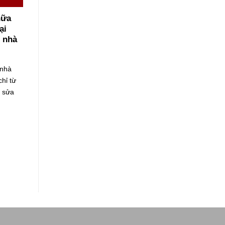
chữa
̣i
 nhà
 nhà
hỉ từ
́ sửa