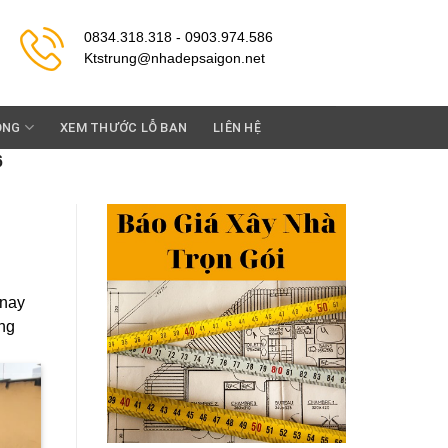
0834.318.318 - 0903.974.586
Ktstrung@nhadepsaigon.net
ỘNG
XEM THƯỚC LỖ BAN
LIÊN HỆ
6
 nay
ùng