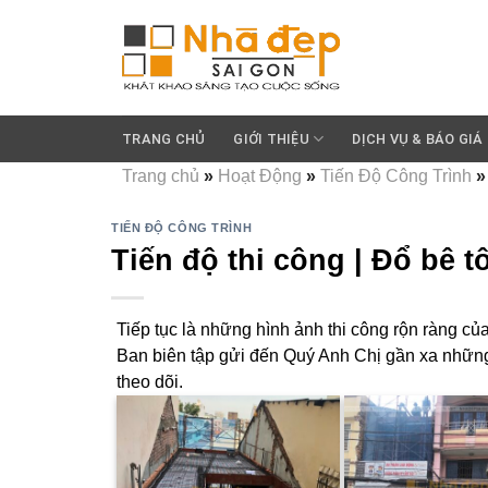
Skip
to
content
TRANG CHỦ
GIỚI THIỆU
DỊCH VỤ & BÁO GIÁ
Trang chủ
»
Hoạt Động
»
Tiến Độ Công Trình
TIẾN ĐỘ CÔNG TRÌNH
Tiến độ thi công | Đổ bê t
Tiếp tục là những hình ảnh thi công rộn ràng củ
Ban biên tập gửi đến Quý Anh Chị gần xa những h
theo dõi.