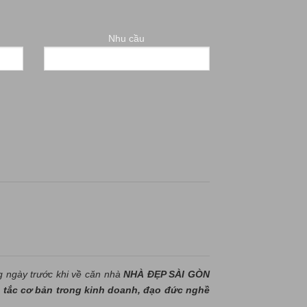
Nhu cầu
g ngày trước khi về căn nhà
NHÀ ĐẸP SÀI GÒN
tắc cơ bản trong kinh doanh, đạo đức nghề