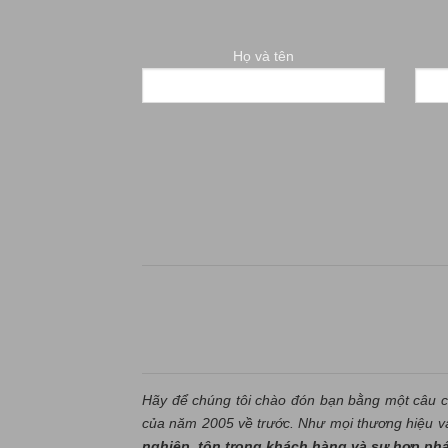
Họ và tên
Hãy để chúng tôi chào đón bạn bằng một câu c
của năm 2005 về trước. Như mọi thương hiệu và 
nghiệp
,
tôn trọng khách hàng và sự hợp ph