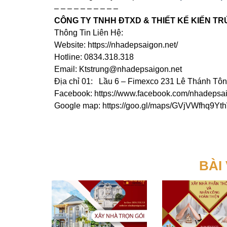
– – – – – – – – – –
CÔNG TY TNHH ĐTXD & THIẾT KẾ KIẾN TR
Thông Tin Liên Hệ:
Website: https://nhadepsaigon.net/
Hotline: 0834.318.318
Email: Ktstrung@nhadepsaigon.net
Địa chỉ 01: Lầu 6 – Fimexco 231 Lê Thánh Tô
Facebook: https://www.facebook.com/nhadepsa
Google map: https://goo.gl/maps/GVjVWfhq9
BÀI