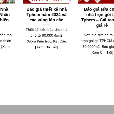
y Nhà
Báo giá thiết kế nhà
Báo giá sửa 
 Nhân
Tphcm năm 2024 và
nhà trọn gói ta
hiện
các vùng lân cận
Tphcm – Cải tạo
giá rẻ
Thiết kế kiến trúc cho nhà
phần thô
Đơn giá sửa chữa
phố từ 90.000 đ/m2
n thiện
trọn gói tại TPHCM c
(Gồm Kiến trúc, Kết Cấu,
ỉ [Xem
70.000/m2. Báo gia
[Xem Chi Tiết]
[Xem Chi Tiết]