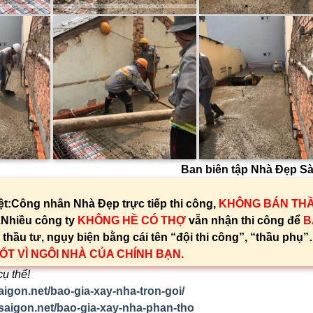
Ban biên tập Nhà Đẹp Sà
t:Công nhân Nhà Đẹp trực tiếp thi công,
KHÔNG BÁN TH
.Nhiều công ty
KHÔNG HỀ CÓ THỢ
vẫn nhận thi công để
B
thầu tư, ngụy biện bằng cái tên “đội thi công”, “thầu phụ
T VÌ NGÔI NHÀ CỦA CHÍNH BẠN.
cụ thể!
aigon.net/bao-gia-xay-nha-tron-goi/
saigon.net/bao-gia-xay-nha-phan-tho