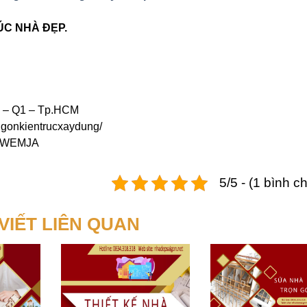
ÚC NHÀ ĐẸP.
n – Q1 – Tp.HCM
igonkientrucxaydung/
YthWEMJA
5/5 - (1 bình c
 VIẾT LIÊN QUAN