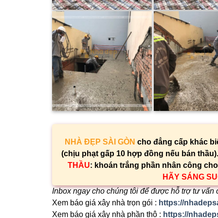
NHÀ ĐẸP SÀI GÒN
cho đẳng cấp khác biệ
(chịu phạt gấp 10 hợp đồng nếu bán thầu)
THẦU
: khoán trắng phần nhân công cho 
HÃY SÁNG SUỐ
Inbox ngay cho chúng tôi để được hỗ trợ tư vấn 
Xem báo giá xây nhà trọn gói :
https://nhadeps
Xem báo giá xây nhà phần thô :
https://nhadep