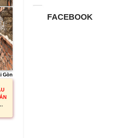
FACEBOOK
i Gòn
ẦU
ÁN
”…