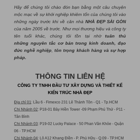
Hãy để chúng tôi chào đón bạn bằng một câu chuyện
mộc mạc về sự khởi nghiệp khiêm tốn của chúng tôi vào
những ngày trước khi về căn nhà
NHÀ ĐẸP SÀI GÒN
của năm 2005 về trước. Như mọi thương hiệu và công ty
tên tuổi khác, chúng tôi tồn tại nhờ
tuân thủ
những nguyên tắc cơ bản trong kinh doanh, đạo
đức nghề nghiệp
,
tôn trọng khách hàng và sự hợp
pháp.
THÔNG TIN LIÊN HỆ
CÔNG TY TNHH ĐẦU TƯ XÂY DỰNG VÀ THIẾT KẾ
KIẾN TRÚC NHÀ ĐẸP
Địa chỉ 01
: Lầu 6 - Fimexco 231 Lê Thánh Tôn - Q1 - Tp.HCM
Chi Nhánh 02
: P18-01 Bảy Hiền Tower -09 Phạm Phú Thứ - P11 -
Tân Bình
Chi Nhánh 03
: P19-02 Lucky Palace - 50 Phan Văn Khỏe - Quận
06 - TP.HCM
Chi Nhánh 04
: Lô A12 Khang Điền - P. Phú Hữu - Q.09 - TP.HCM