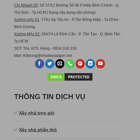
Chi Nhánh 05
: Số 37/12 Đường Số 36 P.Hiệp Bình Chánh - Q.
Thủ Đức - Tp.HCM ( Đang xây dựng văn phòng)
Xưởng mộc 01
:77A1 Kp.Tân An - P.Tân Đông Hiệp - Tx.Dĩ An -
Bình Dương.
Xưởng Mộc 02:
264/7A Lê Đình Cẩn - P. Tân Tạo - Q. Bình Tân -
Tp.HCM
SDT: Ths. KTS. Hùng - 0834.318.318
Mail:
Ktstru
ng@nhadepsaigon.net
THÔNG TIN DỊCH VỤ
✅
Xây nhà trọn gói
✅
Xây nhà phần thô