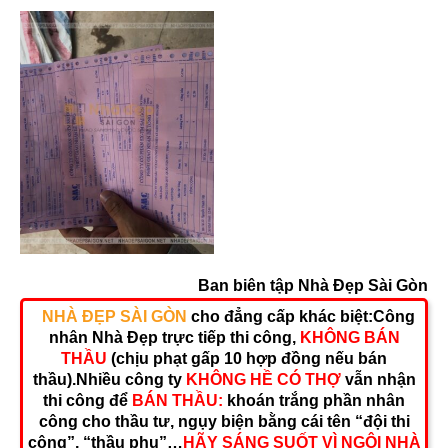
Ban biên tập Nhà Đẹp Sài Gòn
NHÀ ĐẸP SÀI GÒN
cho đẳng cấp khác biệt:
Công
nhân Nhà Đẹp trực tiếp thi công,
KHÔNG BÁN
THẦU
(chịu phạt gấp 10 hợp đồng nếu bán
thầu).
Nhiều công ty
KHÔNG HỀ CÓ THỢ
vẫn nhận
thi công để
BÁN THẦU:
khoán trắng phần nhân
công cho thầu tư, ngụy biện bằng cái tên “đội thi
công”, “thầu phụ”…
HÃY SÁNG SUỐT VÌ NGÔI NHÀ