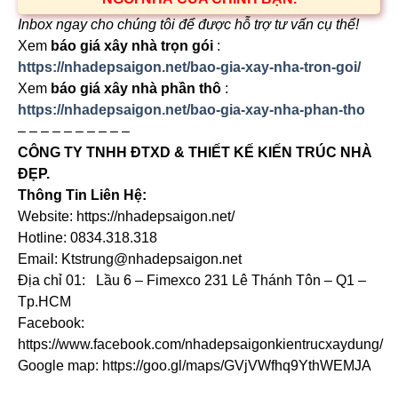
Inbox ngay cho chúng tôi để được hỗ trợ tư vấn cụ thể!
Xem
báo giá xây nhà trọn gói
:
https://nhadepsaigon.net/bao-gia-xay-nha-tron-goi/
Xem
báo giá xây nhà phần thô
:
https://nhadepsaigon.net/bao-gia-xay-nha-phan-tho
– – – – – – – – – –
CÔNG TY TNHH ĐTXD & THIẾT KẾ KIẾN TRÚC NHÀ
ĐẸP.
Thông Tin Liên Hệ:
Website: https://nhadepsaigon.net/
Hotline: 0834.318.318
Email: Ktstrung@nhadepsaigon.net
Địa chỉ 01: Lầu 6 – Fimexco 231 Lê Thánh Tôn – Q1 –
Tp.HCM
Facebook:
https://www.facebook.com/nhadepsaigonkientrucxaydung/
Google map: https://goo.gl/maps/GVjVWfhq9YthWEMJA