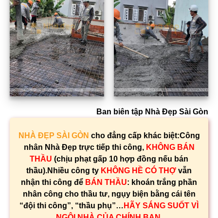
Ban biên tập Nhà Đẹp Sài Gòn
NHÀ ĐẸP SÀI GÒN
cho đẳng cấp khác biệt:Công
nhân Nhà Đẹp trực tiếp thi công,
KHÔNG BÁN
THẦU
(chịu phạt gấp 10 hợp đồng nếu bán
thầu).Nhiều công ty
KHÔNG HỀ CÓ THỢ
vẫn
nhận thi công để
BÁN THẦU
: khoán trắng phần
nhân công cho thầu tư, ngụy biện bằng cái tên
“đội thi công”, “thầu phụ”…
HÃY SÁNG SUỐT VÌ
NGÔI NHÀ CỦA CHÍNH BẠN.