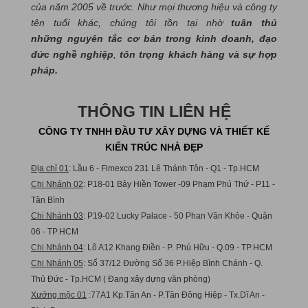
của năm 2005 về trước. Như mọi thương hiệu và công ty
tên tuổi khác, chúng tôi tồn tại nhờ
tuân thủ
những nguyên tắc cơ bản trong kinh doanh, đạo
đức nghề nghiệp
,
tôn trọng khách hàng và sự hợp
pháp.
THÔNG TIN LIÊN HỆ
CÔNG TY TNHH ĐẦU TƯ XÂY DỰNG VÀ THIẾT KẾ
KIẾN TRÚC NHÀ ĐẸP
Địa chỉ 01
: Lầu 6 - Fimexco 231 Lê Thánh Tôn - Q1 - Tp.HCM
Chi Nhánh 02
: P18-01 Bảy Hiền Tower -09 Phạm Phú Thứ - P11 -
Tân Bình
Chi Nhánh 03
: P19-02 Lucky Palace - 50 Phan Văn Khỏe - Quận
06 - TP.HCM
Chi Nhánh 04
: Lô A12 Khang Điền - P. Phú Hữu - Q.09 - TP.HCM
Chi Nhánh 05
: Số 37/12 Đường Số 36 P.Hiệp Bình Chánh - Q.
Thủ Đức - Tp.HCM ( Đang xây dựng văn phòng)
Xưởng mộc 01
:77A1 Kp.Tân An - P.Tân Đông Hiệp - Tx.Dĩ An -