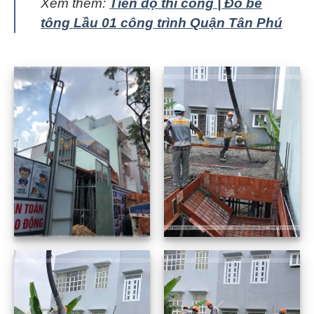
Xem thêm:
Tiến độ thi công | Đổ bê
tông Lầu 01 công trình Quận Tân Phú