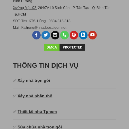
Bình Dương.
Xưởng Mộc 02:
264/7A Lê Đình Cẩn - P. Tân Tạo - Q. Bình Tân -
Tp.HCM
SDT: Ths. KTS. Hùng - 0834.318.318
Mail:
Ktstru
ng@nhadepsaigon.net
THÔNG TIN DỊCH VỤ
✅
Xây nhà trọn gói
✅
Xây nhà phần thô
✅
Thiết kế nhà Tphcm
✅
Sửa chữa nhà trọn gói