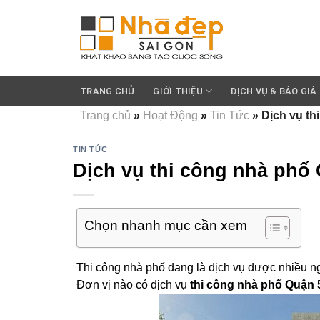
Skip
to
content
TRANG CHỦ
GIỚI THIỆU
DỊCH VỤ & BÁO GIÁ
Trang chủ
»
Hoạt Động
»
Tin Tức
»
Dịch vụ th
TIN TỨC
Dịch vụ thi công nhà phố 
Chọn nhanh mục cần xem
Thi công nhà phố đang là dịch vụ được nhiều ng
Đơn vị nào có dịch vụ
thi công nhà phố Quận 