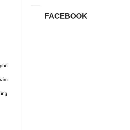
FACEBOOK
 phố
thẩm
đúng