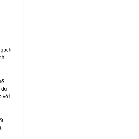
ư gạch
nh
hể
i dự
p với
ất
t