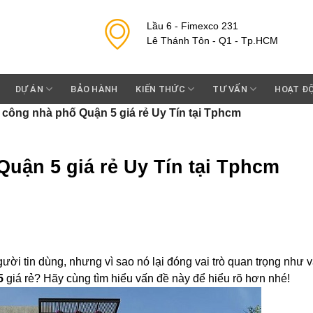
Lầu 6 - Fimexco 231
Lê Thánh Tôn - Q1 - Tp.HCM
DỰ ÁN
BẢO HÀNH
KIẾN THỨC
TƯ VẤN
HOẠT Đ
i công nhà phố Quận 5 giá rẻ Uy Tín tại Tphcm
Quận 5 giá rẻ Uy Tín tại Tphcm
ười tin dùng, nhưng vì sao nó lại đóng vai trò quan trọng như 
5
giá rẻ? Hãy cùng tìm hiểu vấn đề này để hiểu rõ hơn nhé!