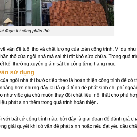
ai đoạn thi công phần thô
về vấn đề tuổi thọ và chất lượng của toàn công trình. Ví dụ nh
hần thô của ngôi nhà mà sai thì rất khó sửa chữa. Trong quá trì
ết kế, thường xuyên giám sát thi công từng hạng mục.
 vào sử dụng
của ngôi nhà thì bước tiếp theo là hoàn thiện công trình để có t
hàng hơn nhưng đây lại là quá trình dễ phát sinh chi phí ngoà
o như việc gia chủ muốn thay đổi chất liệu, nội thất cho phù hợ
ệu phát sinh thêm trong quá trình hoàn thiện.
 với bất cứ công trình nào, bởi đây là giai đoạn để đánh giá ch
ng giải quyết khi có vấn đề phát sinh hoặc nếu đạt yêu cầu chấ