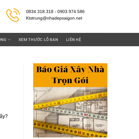
0834.318.318 - 0903.974.586
Ktstrung@nhadepsaigon.net
ỘNG
XEM THƯỚC LỖ BAN
LIÊN HỆ
vậy?