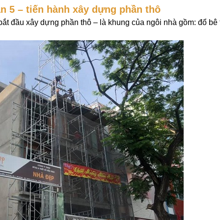
n 5 – tiến hành xây dựng phần thô
 bắt đầu xây dựng phần thô – là khung của ngôi nhà gồm: đổ bê