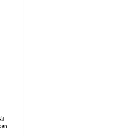
ật
 bạn