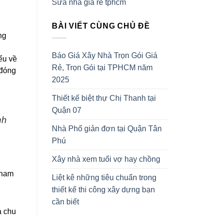
Sửa nhà giá rẻ tphcm
BÀI VIẾT CÙNG CHỦ ĐỀ
ng
Báo Giá Xây Nhà Trọn Gói Giá
ểu về
Rẻ, Trọn Gói tại TPHCM năm
 đóng
2025
Thiết kế biệt thự Chị Thanh tại
Quận 07
nh
Nhà Phố giản đơn tại Quận Tân
Phú
Xây nhà xem tuổi vợ hay chồng
tham
Liệt kê những tiêu chuẩn trong
thiết kế thi công xây dựng bạn
cần biết
à chu