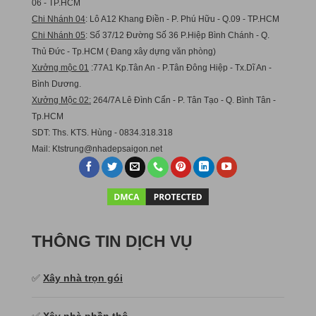
06 - TP.HCM
Chi Nhánh 04
: Lô A12 Khang Điền - P. Phú Hữu - Q.09 - TP.HCM
Chi Nhánh 05
: Số 37/12 Đường Số 36 P.Hiệp Bình Chánh - Q.
Thủ Đức - Tp.HCM ( Đang xây dựng văn phòng)
Xưởng mộc 01
:77A1 Kp.Tân An - P.Tân Đông Hiệp - Tx.Dĩ An -
Bình Dương.
Xưởng Mộc 02:
264/7A Lê Đình Cẩn - P. Tân Tạo - Q. Bình Tân -
Tp.HCM
SDT: Ths. KTS. Hùng - 0834.318.318
Mail:
Ktstru
ng@nhadepsaigon.net
THÔNG TIN DỊCH VỤ
✅
Xây nhà trọn gói
✅
Xây nhà phần thô