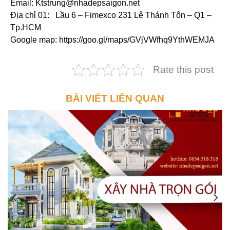
Email: Ktstrung@nhadepsaigon.net
Địa chỉ 01: Lầu 6 – Fimexco 231 Lê Thánh Tôn – Q1 –
Tp.HCM
Google map: https://goo.gl/maps/GVjVWfhq9YthWEMJA
Rate this post
BÀI VIẾT LIÊN QUAN