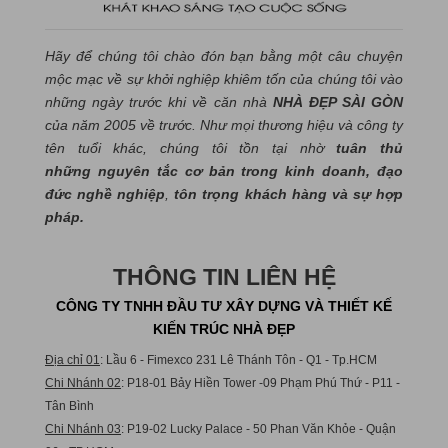
Hãy để chúng tôi chào đón bạn bằng một câu chuyện
mộc mạc về sự khởi nghiệp khiêm tốn của chúng tôi vào
những ngày trước khi về căn nhà
NHÀ ĐẸP SÀI GÒN
của năm 2005 về trước. Như mọi thương hiệu và công ty
tên tuổi khác, chúng tôi tồn tại nhờ
tuân thủ
những nguyên tắc cơ bản trong kinh doanh, đạo
đức nghề nghiệp
,
tôn trọng khách hàng và sự hợp
pháp.
THÔNG TIN LIÊN HỆ
CÔNG TY TNHH ĐẦU TƯ XÂY DỰNG VÀ THIẾT KẾ
KIẾN TRÚC NHÀ ĐẸP
Địa chỉ 01
: Lầu 6 - Fimexco 231 Lê Thánh Tôn - Q1 - Tp.HCM
Chi Nhánh 02
: P18-01 Bảy Hiền Tower -09 Phạm Phú Thứ - P11 -
Tân Bình
Chi Nhánh 03
: P19-02 Lucky Palace - 50 Phan Văn Khỏe - Quận