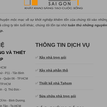
huyện mộc mạc về sự khởi nghiệp khiêm tốn của chúng tôi vào nhữn
công ty tên tuổi khác, chúng tôi tồn tại nhờ
tuân thủ những nguyên 
áp.
HỆ
THÔNG TIN DỊCH VỤ
G VÀ THIẾT
✅
Xây nhà trọn gói
ẸP
p.HCM
✅
Xây nhà phần thô
ứ - P11 - Tân Bình
e - Quận 06 - TP.HCM
✅
Thiết kế nhà Tphcm
- TP.HCM
h - Q. Thủ Đức -
✅
Sửa chữa nhà trọn gói
Dĩ An - Bình Dương.
ình Tân - Tp.HCM