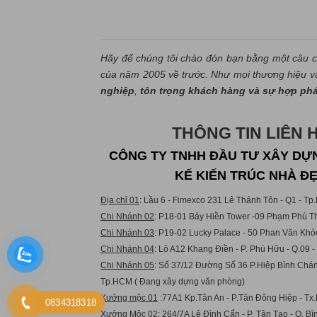
Hãy để chúng tôi chào đón bạn bằng một câu c
của năm 2005 về trước. Như mọi thương hiệu và 
nghiệp
,
tôn trọng khách hàng và sự hợp ph
THÔNG TIN LIÊN 
CÔNG TY TNHH ĐẦU TƯ XÂY DỰN
KẾ KIẾN TRÚC NHÀ Đ
Địa chỉ 01
: Lầu 6 - Fimexco 231 Lê Thánh Tôn - Q1 - T
Chi Nhánh 02
: P18-01 Bảy Hiền Tower -09 Phạm Phú Th
Chi Nhánh 03
: P19-02 Lucky Palace - 50 Phan Văn Khỏ
Chi Nhánh 04
: Lô A12 Khang Điền - P. Phú Hữu - Q.09 
Chi Nhánh 05
: Số 37/12 Đường Số 36 P.Hiệp Bình Chán
Tp.HCM ( Đang xây dựng văn phòng)
Xưởng mộc 01
:77A1 Kp.Tân An - P.Tân Đông Hiệp - Tx.
0834318318
Xưởng Mộc 02:
264/7A Lê Đình Cẩn - P. Tân Tạo - Q. B