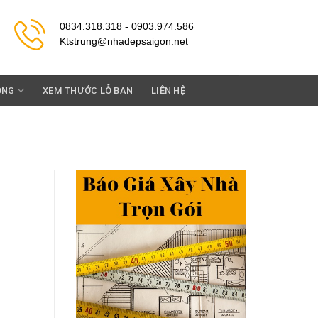
0834.318.318 - 0903.974.586
Ktstrung@nhadepsaigon.net
ỘNG
XEM THƯỚC LỖ BAN
LIÊN HỆ